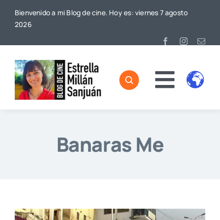
Saltar
Bienvenido a mi Blog de cine. Hoy es: viernes 7 agosto
al
2026
contenido
Toggl
Home
Naviga
Sobre mí
Banaras Me
De Cine
Blog
Contacto