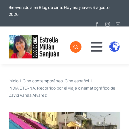
Saltar
Bienvenido a mi Blog de cine. Hoy es: jueves 6 agosto
al
2026
contenido
Toggl
Home
Naviga
Sobre mí
Inicio
Cine contemporáneo
Cine español
INDIA ETERNA. Recorrido por el viaje cinematográfico de
De Cine
David Varela Álvarez
Blog
Contacto