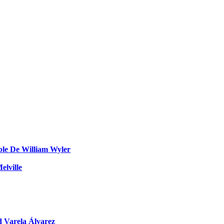
e De William Wyler
elville
 Varela Álvarez