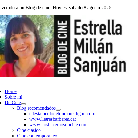
Saltar
nvenido a mi Blog de cine. Hoy es: sábado 8 agosto 2026
al
contenido
ggle
vigation
Home
Sobre mí
De Cine
Blog recomendados
eltestamentodeldoctorcaligari.com
www.lletresbarbares.cat
www.noshacemosuncine.com
Cine clásico
Cine contemporáneo