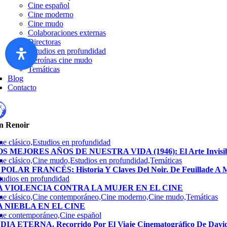
Cine español
Cine moderno
Cine mudo
Colaboraciones externas
Directoras
Estudios en profundidad
Heroínas cine mudo
Temáticas
Blog
Contacto
n Renoir
ne clásico,Estudios en profundidad
S MEJORES AÑOS DE NUESTRA VIDA (1946): El Arte Invisibl
ne clásico,Cine mudo,Estudios en profundidad,Temáticas
 POLAR FRANCÉS: Historia Y Claves Del Noir. De Feuillade A M
tudios en profundidad
A VIOLENCIA CONTRA LA MUJER EN EL CINE
ne clásico,Cine contemporáneo,Cine moderno,Cine mudo,Temáticas
A NIEBLA EN EL CINE
ne contemporáneo,Cine español
DIA ETERNA. Recorrido Por El Viaje Cinematográfico De David