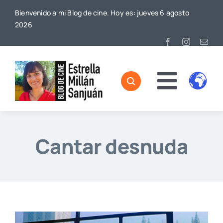
Saltar
Bienvenido a mi Blog de cine. Hoy es: jueves 6 agosto
al
2026
contenido
Toggl
Home
Naviga
Sobre mí
Cantar desnuda
De Cine
Blog
Contacto