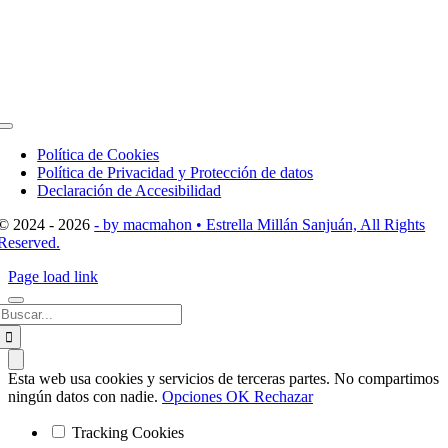
Toggle
Navigation
Política de Cookies
Política de Privacidad y Protección de datos
Declaración de Accesibilidad
© 2024 - 2026
- by macmahon • Estrella Millán Sanjuán, All Rights
Reserved.
Page load link
Buscar:
Esta web usa cookies y servicios de terceras partes. No compartimos
ningún datos con nadie.
Opciones
OK
Rechazar
Tracking Cookies