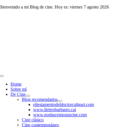
Saltar
Bienvenido a mi Blog de cine. Hoy es: viernes 7 agosto 2026
al
contenido
Toggle
Navigation
Home
Sobre mí
De Cine
Blog recomendados
eltestamentodeldoctorcaligari.com
www.lletresbarbares.cat
www.noshacemosuncine.com
Cine clásico
Cine contemporáneo