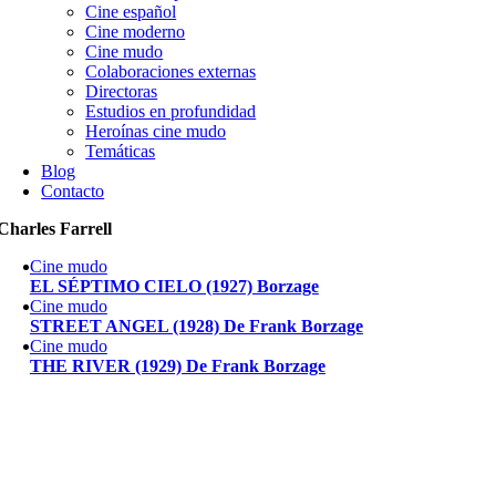
Cine español
Cine moderno
Cine mudo
Colaboraciones externas
Directoras
Estudios en profundidad
Heroínas cine mudo
Temáticas
Blog
Contacto
Charles Farrell
Cine mudo
EL SÉPTIMO CIELO (1927) Borzage
Cine mudo
STREET ANGEL (1928) De Frank Borzage
Cine mudo
THE RIVER (1929) De Frank Borzage