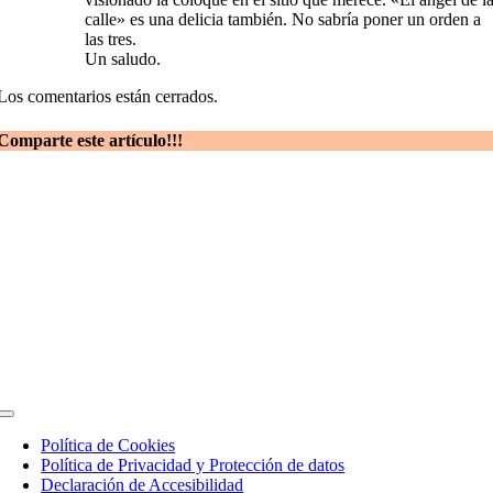
calle» es una delicia también. No sabría poner un orden a
las tres.
Un saludo.
Los comentarios están cerrados.
Comparte este artículo!!!
Toggle
Navigation
Política de Cookies
Política de Privacidad y Protección de datos
Declaración de Accesibilidad