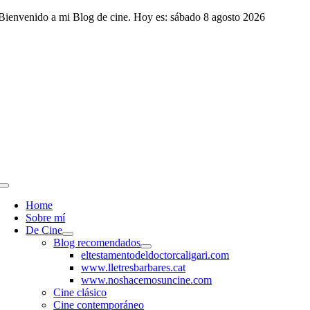
Saltar
Bienvenido a mi Blog de cine. Hoy es: sábado 8 agosto 2026
al
contenido
Toggle
Navigation
Home
Sobre mí
De Cine
Blog recomendados
eltestamentodeldoctorcaligari.com
www.lletresbarbares.cat
www.noshacemosuncine.com
Cine clásico
Cine contemporáneo