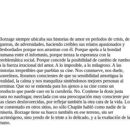
Borzage siempre ubicaba sus historias de amor en períodos de crisis, de
guerras, de adversidades, haciendo creíbles sus relatos apasionados y
desbordados porque nos arrastran con él. Porque apela a la bondad
humana entre el infortunio, porque trenza la esperanza con la
problemática social. Porque concede la posibilidad de cambio de rumb
a la fuerza irracional del amor. A lo imposible, a lo milagroso. A las
historias irrepetibles que pueblan su cine. Nos conmueve, nos duele,
sonreímos, lloramos conscientes de que su sensibilidad amortigua la
realidad, la calma y nos tranquiliza sintiéndonos mejores personas al
terminar. Que no se entienda para los ajenos a su cine como un
producto que puede caer en la cursilería. No. Contiene la dosis justa
para no naufragar, mezclada con una preocupación muy consciente por
las clases desfavorecidas, por reflejar también la otra cara de la vida. Lo
he comentado en otros sitios, no sólo Chaplin habló como nadie de la
miseria. Borzage tiene su hueco también en ese terreno, sin ser
lacrimógeno, sino yendo de lo triste a lo delicado, y a la exaltación de l
mano.