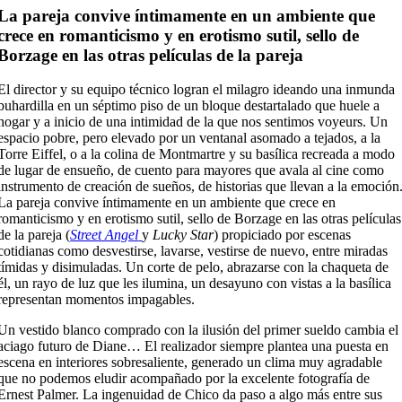
La pareja convive íntimamente en un ambiente que
crece en romanticismo y en erotismo sutil, sello de
Borzage en las otras películas de la pareja
El director y su equipo técnico logran el milagro ideando una inmunda
buhardilla en un séptimo piso de un bloque destartalado que huele a
hogar y a inicio de una intimidad de la que nos sentimos voyeurs. Un
espacio pobre, pero elevado por un ventanal asomado a tejados, a la
Torre Eiffel, o a la colina de Montmartre y su basílica recreada a modo
de lugar de ensueño, de cuento para mayores que avala al cine como
instrumento de creación de sueños, de historias que llevan a la emoción
La pareja convive íntimamente en un ambiente que crece en
romanticismo y en erotismo sutil, sello de Borzage en las otras películas
de la pareja (
Street Angel
y
Lucky Star
) propiciado por escenas
cotidianas como desvestirse, lavarse, vestirse de nuevo, entre miradas
tímidas y disimuladas. Un corte de pelo, abrazarse con la chaqueta de
él, un rayo de luz que les ilumina, un desayuno con vistas a la basílica
representan momentos impagables.
Un vestido blanco comprado con la ilusión del primer sueldo cambia el
aciago futuro de Diane… El realizador siempre plantea una puesta en
escena en interiores sobresaliente, generado un clima muy agradable
que no podemos eludir acompañado por la excelente fotografía de
Ernest Palmer. La ingenuidad de Chico da paso a algo más entre sus