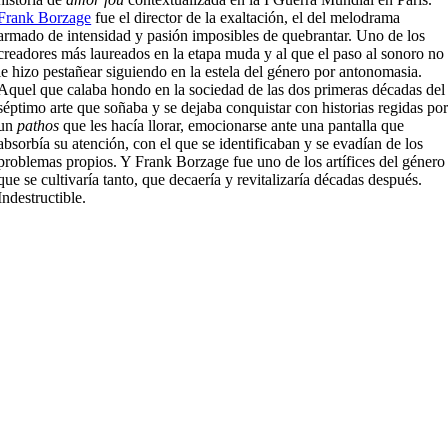
Frank Borzage
fue el director de la exaltación, el del melodrama
armado de intensidad y pasión imposibles de quebrantar. Uno de los
creadores más laureados en la etapa muda y al que el paso al sonoro no
le hizo pestañear siguiendo en la estela del género por antonomasia.
Aquel que calaba hondo en la sociedad de las dos primeras décadas del
séptimo arte que soñaba y se dejaba conquistar con historias regidas po
un
pathos
que les hacía llorar, emocionarse ante una pantalla que
absorbía su atención, con el que se identificaban y se evadían de los
problemas propios. Y Frank Borzage fue uno de los artífices del género
que se cultivaría tanto, que decaería y revitalizaría décadas después.
Indestructible.