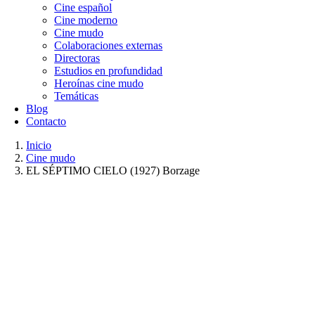
Cine español
Cine moderno
Cine mudo
Colaboraciones externas
Directoras
Estudios en profundidad
Heroínas cine mudo
Temáticas
Blog
Contacto
Inicio
Cine mudo
EL SÉPTIMO CIELO (1927) Borzage