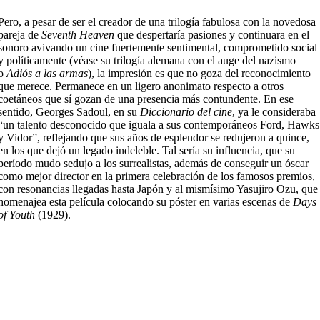
Pero, a pesar de ser el creador de una trilogía fabulosa con la novedosa
pareja de
Seventh Heaven
que despertaría pasiones y continuara en el
sonoro avivando un cine fuertemente sentimental, comprometido social
y políticamente (véase su trilogía alemana con el auge del nazismo
o
Adiós a las armas
), la impresión es que no goza del reconocimiento
que merece. Permanece en un ligero anonimato respecto a otros
coetáneos que sí gozan de una presencia más contundente. En ese
sentido, Georges Sadoul, en su
Diccionario del cine
, ya le consideraba
“un talento desconocido que iguala a sus contemporáneos Ford, Hawks
y Vidor”, reflejando que sus años de esplendor se redujeron a quince,
en los que dejó un legado indeleble. Tal sería su influencia, que su
período mudo sedujo a los surrealistas, además de conseguir un óscar
como mejor director en la primera celebración de los famosos premios,
con resonancias llegadas hasta Japón y al mismísimo Yasujiro Ozu, que
homenajea esta película colocando su póster en varias escenas de
Days
of Youth
(1929).