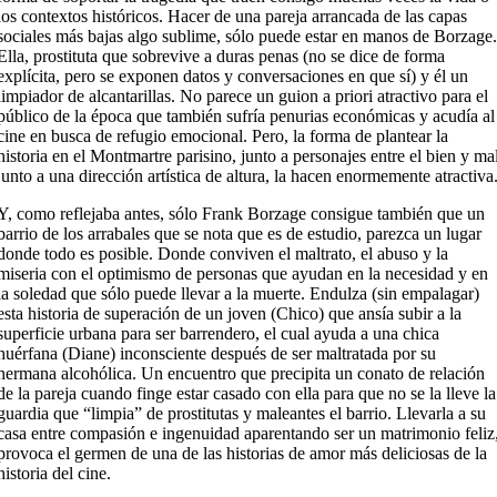
los contextos históricos. Hacer de una pareja arrancada de las capas
sociales más bajas algo sublime, sólo puede estar en manos de Borzage
Ella, prostituta que sobrevive a duras penas (no se dice de forma
explícita, pero se exponen datos y conversaciones en que sí) y él un
limpiador de alcantarillas. No parece un guion a priori atractivo para el
público de la época que también sufría penurias económicas y acudía al
cine en busca de refugio emocional. Pero, la forma de plantear la
historia en el Montmartre parisino, junto a personajes entre el bien y ma
junto a una dirección artística de altura, la hacen enormemente atractiva
Y, como reflejaba antes, sólo Frank Borzage consigue también que un
barrio de los arrabales que se nota que es de estudio, parezca un lugar
donde todo es posible. Donde conviven el maltrato, el abuso y la
miseria con el optimismo de personas que ayudan en la necesidad y en
la soledad que sólo puede llevar a la muerte. Endulza (sin empalagar)
esta historia de superación de un joven (Chico) que ansía subir a la
superficie urbana para ser barrendero, el cual ayuda a una chica
huérfana (Diane) inconsciente después de ser maltratada por su
hermana alcohólica. Un encuentro que precipita un conato de relación
de la pareja cuando finge estar casado con ella para que no se la lleve la
guardia que “limpia” de prostitutas y maleantes el barrio. Llevarla a su
casa entre compasión e ingenuidad aparentando ser un matrimonio feliz
provoca el germen de una de las historias de amor más deliciosas de la
historia del cine.