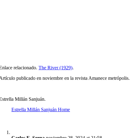
Enlace relacionado.
The River (1929)
.
Artículo publicado en noviembre en la revista Amanece metrópolis.
Estrella Millán Sanjuán.
Estrella Millán Sanjuán Home
Carlos E. Serna
noviembre 28, 2024 at 21:58