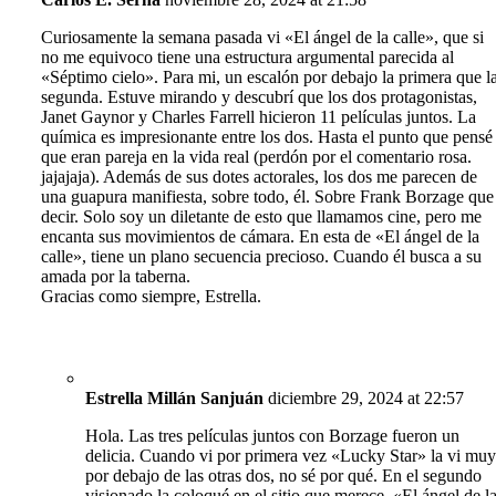
Curiosamente la semana pasada vi «El ángel de la calle», que si
no me equivoco tiene una estructura argumental parecida al
«Séptimo cielo». Para mi, un escalón por debajo la primera que l
segunda. Estuve mirando y descubrí que los dos protagonistas,
Janet Gaynor y Charles Farrell hicieron 11 películas juntos. La
química es impresionante entre los dos. Hasta el punto que pensé
que eran pareja en la vida real (perdón por el comentario rosa.
jajajaja). Además de sus dotes actorales, los dos me parecen de
una guapura manifiesta, sobre todo, él. Sobre Frank Borzage que
decir. Solo soy un diletante de esto que llamamos cine, pero me
encanta sus movimientos de cámara. En esta de «El ángel de la
calle», tiene un plano secuencia precioso. Cuando él busca a su
amada por la taberna.
Gracias como siempre, Estrella.
Estrella Millán Sanjuán
diciembre 29, 2024 at 22:57
Hola. Las tres películas juntos con Borzage fueron un
delicia. Cuando vi por primera vez «Lucky Star» la vi mu
por debajo de las otras dos, no sé por qué. En el segundo
visionado la coloqué en el sitio que merece. «El ángel de l