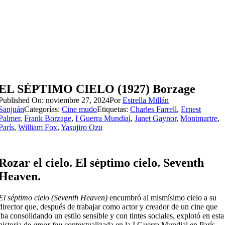
EL SÉPTIMO CIELO (1927) Borzage
Published On: noviembre 27, 2024
Por
Estrella Millán
Sanjuán
Categorías:
Cine mudo
Etiquetas:
Charles Farrell
,
Ernest
Palmer
,
Frank Borzage
,
I Guerra Mundial
,
Janet Gaynor
,
Montmartre
,
París
,
William Fox
,
Yasujiro Ozu
Rozar el cielo. El séptimo cielo. Seventh
Heaven.
El séptimo cielo (Seventh Heaven)
encumbró al mismísimo cielo a su
director que, después de trabajar como actor y creador de un cine que
iba consolidando un estilo sensible y con tintes sociales, explotó en esta
historia de
amor fou
contextualizada en la I Guerra Mundial en París.