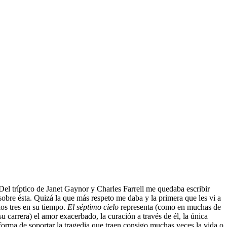
Del tríptico de Janet Gaynor y Charles Farrell me quedaba escribir
sobre ésta. Quizá la que más respeto me daba y la primera que les vi a
los tres en su tiempo.
El séptimo cielo
representa (como en muchas de
su carrera) el amor exacerbado, la curación a través de él, la única
forma de soportar la tragedia que traen consigo muchas veces la vida o