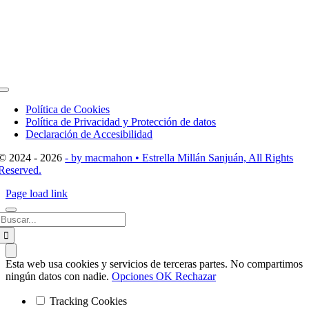
Toggle
Navigation
Política de Cookies
Política de Privacidad y Protección de datos
Declaración de Accesibilidad
© 2024 - 2026
- by macmahon • Estrella Millán Sanjuán, All Rights
Reserved.
Page load link
Buscar:
Esta web usa cookies y servicios de terceras partes. No compartimos
ningún datos con nadie.
Opciones
OK
Rechazar
Tracking Cookies