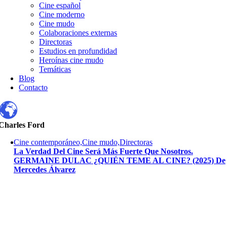
Cine español
Cine moderno
Cine mudo
Colaboraciones externas
Directoras
Estudios en profundidad
Heroínas cine mudo
Temáticas
Blog
Contacto
Charles Ford
Cine contemporáneo,Cine mudo,Directoras
La Verdad Del Cine Será Más Fuerte Que Nosotros.
GERMAINE DULAC ¿QUIÉN TEME AL CINE? (2025) De
Mercedes Álvarez