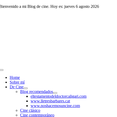
Saltar
Bienvenido a mi Blog de cine. Hoy es: jueves 6 agosto 2026
al
contenido
Toggle
Navigation
Home
Sobre mí
De Cine
Blog recomendados
eltestamentodeldoctorcaligari.com
www.lletresbarbares.cat
www.noshacemosuncine.com
Cine clásico
Cine contemporáneo