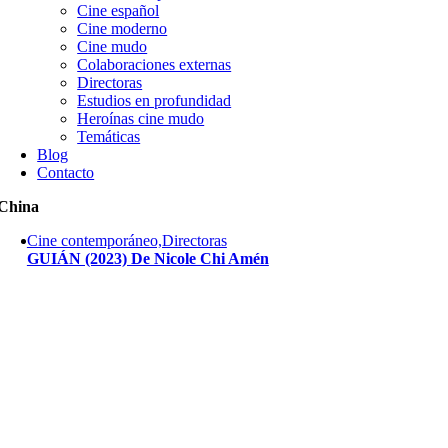
Cine español
Cine moderno
Cine mudo
Colaboraciones externas
Directoras
Estudios en profundidad
Heroínas cine mudo
Temáticas
Blog
Contacto
China
Cine contemporáneo,Directoras
GUIÁN (2023) De Nicole Chi Amén