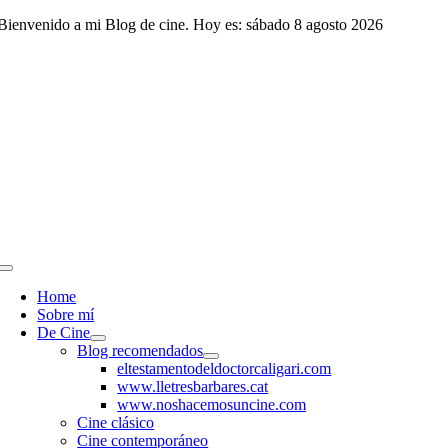
Saltar
Bienvenido a mi Blog de cine. Hoy es: sábado 8 agosto 2026
al
contenido
Toggle
Navigation
Home
Sobre mí
De Cine
Blog recomendados
eltestamentodeldoctorcaligari.com
www.lletresbarbares.cat
www.noshacemosuncine.com
Cine clásico
Cine contemporáneo