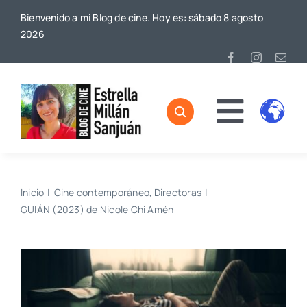
Saltar
Bienvenido a mi Blog de cine. Hoy es: sábado 8 agosto
al
2026
contenido
Toggl
Home
Naviga
Sobre mí
Inicio
Cine contemporáneo
Directoras
GUIÁN (2023) de Nicole Chi Amén
De Cine
Blog
Contacto