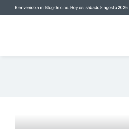
Saltar
Bienvenido a mi Blog de cine. Hoy es: sábado 8 agosto 2026
al
contenido