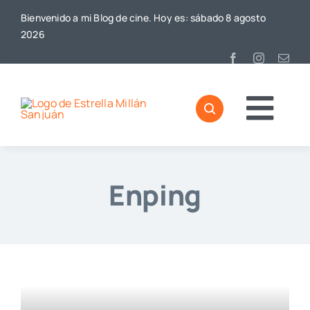
Saltar
Bienvenido a mi Blog de cine. Hoy es: sábado 8 agosto
al
2026
contenido
Togg
Home
Navi
Enping
Sobre mí
De Cine
Blog
Contacto