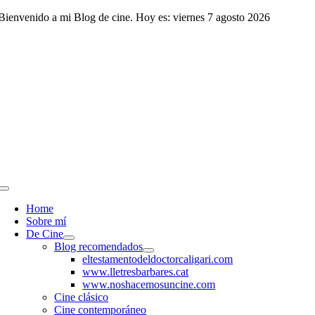
Saltar
Bienvenido a mi Blog de cine. Hoy es: viernes 7 agosto 2026
al
contenido
Toggle
Navigation
Home
Sobre mí
De Cine
Blog recomendados
eltestamentodeldoctorcaligari.com
www.lletresbarbares.cat
www.noshacemosuncine.com
Cine clásico
Cine contemporáneo