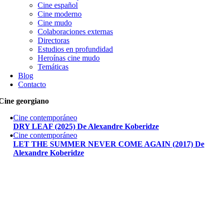
Cine español
Cine moderno
Cine mudo
Colaboraciones externas
Directoras
Estudios en profundidad
Heroínas cine mudo
Temáticas
Blog
Contacto
Cine georgiano
Cine contemporáneo
DRY LEAF (2025) De Alexandre Koberidze
Cine contemporáneo
LET THE SUMMER NEVER COME AGAIN (2017) De
Alexandre Koberidze