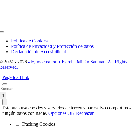
Toggle
Navigation
Política de Cookies
Política de Privacidad y Protección de datos
Declaración de Accesibilidad
© 2024 - 2026
- by macmahon • Estrella Millán Sanjuán, All Rights
Reserved.
Page load link
Buscar:
Esta web usa cookies y servicios de terceras partes. No compartimos
ningún datos con nadie.
Opciones
OK
Rechazar
Tracking Cookies
Ir