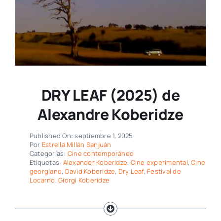
DRY LEAF (2025) de
Alexandre Koberidze
Published On: septiembre 1, 2025
Por
Estrella Millán Sanjuán
Categorías:
Cine contemporáneo
Etiquetas:
Alexander Koberidze
,
Cine experimental
,
Cine
georgiano
,
David Koberidze
,
Dry Leaf
,
Festival de
Locarno
,
Giorgi Koberidze