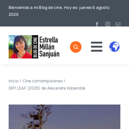
Saltar
Bienvenido a mi Blog de cine. Hoy es: jueves 6 agosto
al
2026
contenido
Toggl
Home
Naviga
Sobre mí
Inicio
Cine contemporáneo
DRY LEAF (2025) de Alexandre Koberidze
De Cine
Blog
Contacto