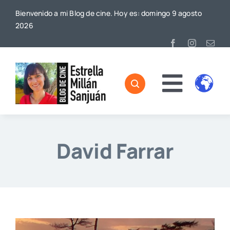
Saltar
Bienvenido a mi Blog de cine. Hoy es: domingo 9 agosto
al
2026
contenido
Toggl
Home
Naviga
Sobre mí
David Farrar
De Cine
Blog
Contacto