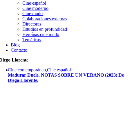
Cine español
Cine moderno
Cine mudo
Colaboraciones externas
Directoras
Estudios en profundidad
Heroínas cine mudo
Temáticas
Blog
Contacto
Diego Llorente
Cine contemporáneo,Cine español
Madurar Duele. NOTAS SOBRE UN VERANO (2023) De
Diego Llorente.