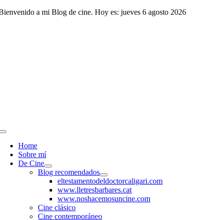
Saltar
Bienvenido a mi Blog de cine. Hoy es: jueves 6 agosto 2026
al
contenido
Toggle
Navigation
Home
Sobre mí
De Cine
Blog recomendados
eltestamentodeldoctorcaligari.com
www.lletresbarbares.cat
www.noshacemosuncine.com
Cine clásico
Cine contemporáneo