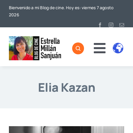
Saltar
Bienvenido a mi Blog de cine. Hoy es: viernes 7 agosto
al
2026
contenido
Toggl
Home
Naviga
Sobre mí
Elia Kazan
De Cine
Blog
Contacto