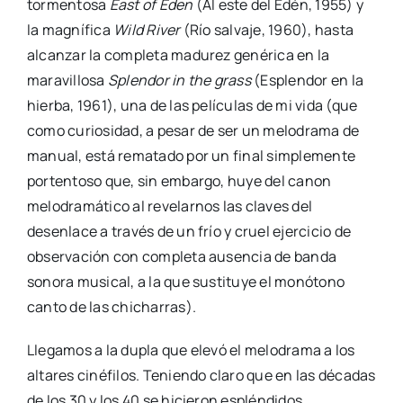
tormentosa
East of Eden
(Al este del Edén, 1955) y
la magnífica
Wild River
(Río salvaje, 1960), hasta
alcanzar la completa madurez genérica en la
maravillosa
Splendor in the grass
(Esplendor en la
hierba, 1961), una de las películas de mi vida (que
como curiosidad, a pesar de ser un melodrama de
manual, está rematado por un final simplemente
portentoso que, sin embargo, huye del canon
melodramático al revelarnos las claves del
desenlace a través de un frío y cruel ejercicio de
observación con completa ausencia de banda
sonora musical, a la que sustituye el monótono
canto de las chicharras).
Llegamos a la dupla que elevó el melodrama a los
altares cinéfilos. Teniendo claro que en las décadas
de los 30 y los 40 se hicieron espléndidos