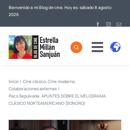
Saltar
Bienvenido a mi Blog de cine. Hoy es: sábado 8 agosto
al
2026
contenido
Toggl
Home
Naviga
Sobre mí
Inicio
Cine clásico
Cine moderno
Colaboraciones externas
De Cine
Paco Sepúlveda. APUNTES SOBRE EL MELODRAMA
CLÁSICO NORTEAMERICANO (SONORO)
Blog
Contacto