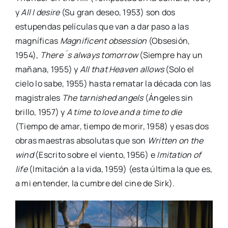
y
All I desire
(Su gran deseo, 1953) son dos
estupendas películas que van a dar paso a las
magníficas
Magnificent obsession
(Obsesión,
1954),
There´s always tomorrow
(Siempre hay un
mañana, 1955) y
All that Heaven allows
(Solo el
cielo lo sabe, 1955) hasta rematar la década con las
magistrales
The tarnished angels
(Ángeles sin
brillo, 1957) y
A time to love and a time to die
(Tiempo de amar, tiempo de morir, 1958) y esas dos
obras maestras absolutas que son
Written on the
wind
(Escrito sobre el viento, 1956) e
Imitation of
life
(Imitación a la vida, 1959) (esta última la que es,
a mi entender, la cumbre del cine de Sirk).