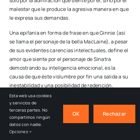
sólo por la admiración que siente por él, sino por el
malestar que le produce la agresiva manera en que
le expresa sus demandas.
Una epifanía en forma de frase en que Ginnie (así
se llama el personaje de la bella MacLaine), a pesar
de sus evidentes carencias intelectuales, define el
amor que siente por el personaje de Sinatra
demostrando su inteligencia emocional, es la
causa de que éste vislumbre por fin una salida a su
inestabilidad y una posibilidad de redención.
Esta web usa cookies
y servicios de
terceras partes. No
OK
Rechazar
compartimos ningún
datos con nadie.
Opciones
“Some Came Running” (1958). Como un torrente.