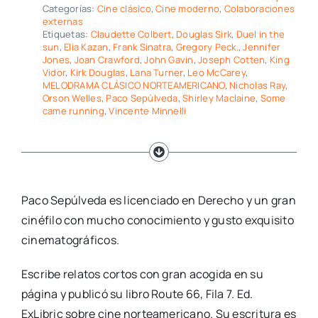
Categorías:
Cine clásico
,
Cine moderno
,
Colaboraciones
externas
Etiquetas:
Claudette Colbert
,
Douglas Sirk
,
Duel in the
sun
,
Elia Kazan
,
Frank Sinatra
,
Gregory Peck.
,
Jennifer
Jones
,
Joan Crawford
,
John Gavin
,
Joseph Cotten
,
King
Vidor
,
Kirk Douglas
,
Lana Turner
,
Leo McCarey
,
MELODRAMA CLÁSICO NORTEAMERICANO
,
Nicholas Ray
,
Orson Welles
,
Paco Sepúlveda
,
Shirley Maclaine
,
Some
came running
,
Vincente Minnelli
Paco Sepúlveda es licenciado en Derecho y un gran
cinéfilo con mucho conocimiento y gusto exquisito
cinematográficos.
Escribe relatos cortos con gran acogida en su
página y publicó su libro Route 66, Fila 7. Ed.
ExLibric sobre cine norteamericano. Su escritura es