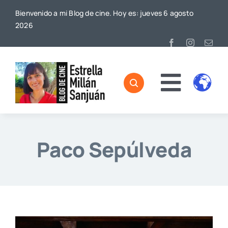
Saltar
Bienvenido a mi Blog de cine. Hoy es: jueves 6 agosto
al
2026
contenido
Toggl
Home
Naviga
Sobre mí
Paco Sepúlveda
De Cine
Blog
Contacto