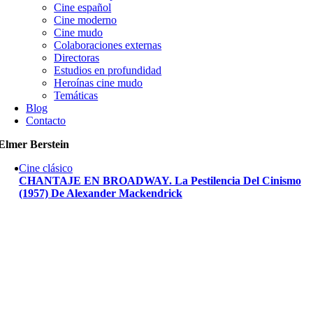
Cine español
Cine moderno
Cine mudo
Colaboraciones externas
Directoras
Estudios en profundidad
Heroínas cine mudo
Temáticas
Blog
Contacto
Elmer Berstein
Cine clásico
CHANTAJE EN BROADWAY. La Pestilencia Del Cinismo
(1957) De Alexander Mackendrick