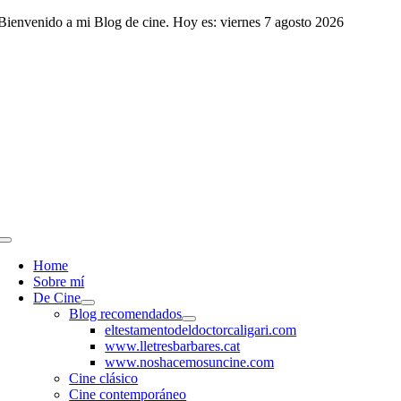
Saltar
Bienvenido a mi Blog de cine. Hoy es: viernes 7 agosto 2026
al
contenido
Toggle
Navigation
Home
Sobre mí
De Cine
Blog recomendados
eltestamentodeldoctorcaligari.com
www.lletresbarbares.cat
www.noshacemosuncine.com
Cine clásico
Cine contemporáneo