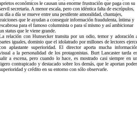
aprietos económicos le causan una enorme frustración que paga con su
servil secretaria. A menor escala, pero con idéntica falta de escrúpulos,
su día a día se mueve entre una pestilente amoralidad, chantajes,
traiciones que le ayudan a conseguir información fraudulenta, íntima y
escabrosa para el famoso columnista o para sí mismo y así ambicionar
un status que le viene grande.
La relación con Hunsecker transita por un odio, temor y adoración 
partes iguales, dominio que el idolatrado por millones de lectores ejerc
con aplastante superioridad. El director aporta mucha informació
visual a la personalidad de los protagonistas. Burt Lancaster tarda e
salir a escena, pero cuando lo hace, es mostrado casi siempre en u
ligero contrapicado y destacado sobre los demás, que le aportan poder
superioridad y crédito en su entorno con sólo observarle.