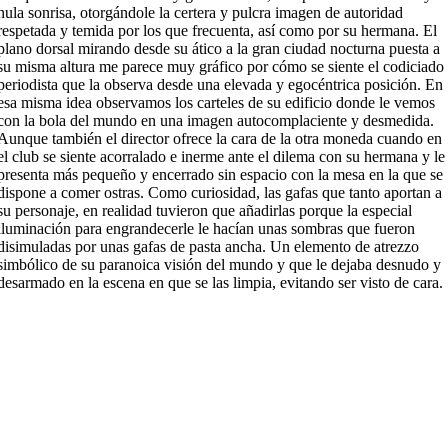
nula sonrisa, otorgándole la certera y pulcra imagen de autoridad
respetada y temida por los que frecuenta, así como por su hermana. El
plano dorsal mirando desde su ático a la gran ciudad nocturna puesta a
su misma altura me parece muy gráfico por cómo se siente el codiciado
periodista que la observa desde una elevada y egocéntrica posición. En
esa misma idea observamos los carteles de su edificio donde le vemos
con la bola del mundo en una imagen autocomplaciente y desmedida.
Aunque también el director ofrece la cara de la otra moneda cuando en
el club se siente acorralado e inerme ante el dilema con su hermana y le
presenta más pequeño y encerrado sin espacio con la mesa en la que se
dispone a comer ostras. Como curiosidad, las gafas que tanto aportan a
su personaje, en realidad tuvieron que añadirlas porque la especial
iluminación para engrandecerle le hacían unas sombras que fueron
disimuladas por unas gafas de pasta ancha. Un elemento de atrezzo
simbólico de su paranoica visión del mundo y que le dejaba desnudo y
desarmado en la escena en que se las limpia, evitando ser visto de cara.