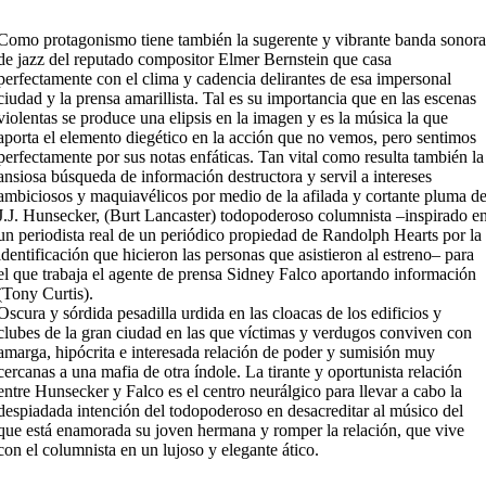
Como protagonismo tiene también la sugerente y vibrante banda sonor
de jazz del reputado compositor Elmer Bernstein que casa
perfectamente con el clima y cadencia delirantes de esa impersonal
ciudad y la prensa amarillista. Tal es su importancia que en las escenas
violentas se produce una elipsis en la imagen y es la música la que
aporta el elemento diegético en la acción que no vemos, pero sentimos
perfectamente por sus notas enfáticas. Tan vital como resulta también la
ansiosa búsqueda de información destructora y servil a intereses
ambiciosos y maquiavélicos por medio de la afilada y cortante pluma d
J.J. Hunsecker, (Burt Lancaster) todopoderoso columnista –inspirado e
un periodista real de un periódico propiedad de Randolph Hearts por la
identificación que hicieron las personas que asistieron al estreno– para
el que trabaja el agente de prensa Sidney Falco aportando información
(Tony Curtis).
Oscura y sórdida pesadilla urdida en las cloacas de los edificios y
clubes de la gran ciudad en las que víctimas y verdugos conviven con
amarga, hipócrita e interesada relación de poder y sumisión muy
cercanas a una mafia de otra índole. La tirante y oportunista relación
entre Hunsecker y Falco es el centro neurálgico para llevar a cabo la
despiadada intención del todopoderoso en desacreditar al músico del
que está enamorada su joven hermana y romper la relación, que vive
con el columnista en un lujoso y elegante ático.