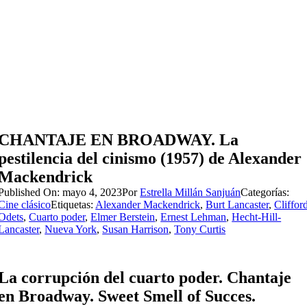
CHANTAJE EN BROADWAY. La
pestilencia del cinismo (1957) de Alexander
Mackendrick
Published On: mayo 4, 2023
Por
Estrella Millán Sanjuán
Categorías:
Cine clásico
Etiquetas:
Alexander Mackendrick
,
Burt Lancaster
,
Cliffor
Odets
,
Cuarto poder
,
Elmer Berstein
,
Ernest Lehman
,
Hecht-Hill-
Lancaster
,
Nueva York
,
Susan Harrison
,
Tony Curtis
La corrupción del cuarto poder. Chantaje
en Broadway. Sweet Smell of Succes.