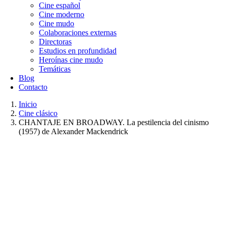
Cine español
Cine moderno
Cine mudo
Colaboraciones externas
Directoras
Estudios en profundidad
Heroínas cine mudo
Temáticas
Blog
Contacto
Inicio
Cine clásico
CHANTAJE EN BROADWAY. La pestilencia del cinismo
(1957) de Alexander Mackendrick