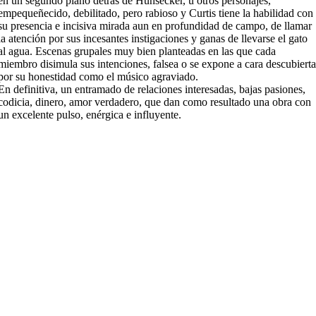
en un segundo plano detrás de Hunsecker, u otros personajes,
empequeñecido, debilitado, pero rabioso y Curtis tiene la habilidad con
su presencia e incisiva mirada aun en profundidad de campo, de llamar
la atención por sus incesantes instigaciones y ganas de llevarse el gato
al agua. Escenas grupales muy bien planteadas en las que cada
miembro disimula sus intenciones, falsea o se expone a cara descubiert
por su honestidad como el músico agraviado.
En definitiva, un entramado de relaciones interesadas, bajas pasiones,
codicia, dinero, amor verdadero, que dan como resultado una obra con
un excelente pulso, enérgica e influyente.