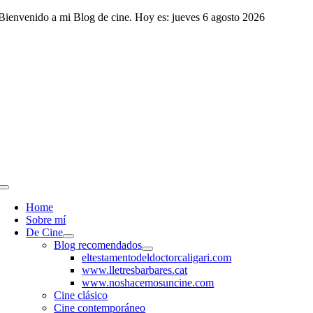
Saltar
Bienvenido a mi Blog de cine. Hoy es: jueves 6 agosto 2026
al
contenido
Toggle
Navigation
Home
Sobre mí
De Cine
Blog recomendados
eltestamentodeldoctorcaligari.com
www.lletresbarbares.cat
www.noshacemosuncine.com
Cine clásico
Cine contemporáneo