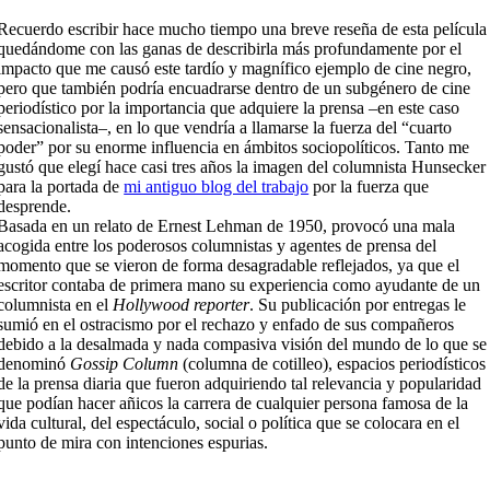
Recuerdo escribir hace mucho tiempo una breve reseña de esta película
quedándome con las ganas de describirla más profundamente por el
impacto que me causó este tardío y magnífico ejemplo de cine negro,
pero que también podría encuadrarse dentro de un subgénero de cine
periodístico por la importancia que adquiere la prensa –en este caso
sensacionalista–, en lo que vendría a llamarse la fuerza del “cuarto
poder” por su enorme influencia en ámbitos sociopolíticos. Tanto me
gustó que elegí hace casi tres años la imagen del columnista Hunsecker
para la portada de
mi antiguo blog del trabajo
por la fuerza que
desprende.
Basada en un relato de Ernest Lehman de 1950, provocó una mala
acogida entre los poderosos columnistas y agentes de prensa del
momento que se vieron de forma desagradable reflejados, ya que el
escritor contaba de primera mano su experiencia como ayudante de un
columnista en el
Hollywood reporter
. Su publicación por entregas le
sumió en el ostracismo por el rechazo y enfado de sus compañeros
debido a la desalmada y nada compasiva visión del mundo de lo que se
denominó
Gossip Column
(columna de cotilleo), espacios periodísticos
de la prensa diaria que fueron adquiriendo tal relevancia y popularidad
que podían hacer añicos la carrera de cualquier persona famosa de la
vida cultural, del espectáculo, social o política que se colocara en el
punto de mira con intenciones espurias.