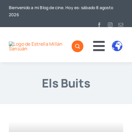
Saltar
Bienvenido a mi Blog de cine. Hoy es: sábado 8 agosto
al
2026
contenido
Toggl
Home
Naviga
Els Buits
Sobre mí
De Cine
Blog
Contacto