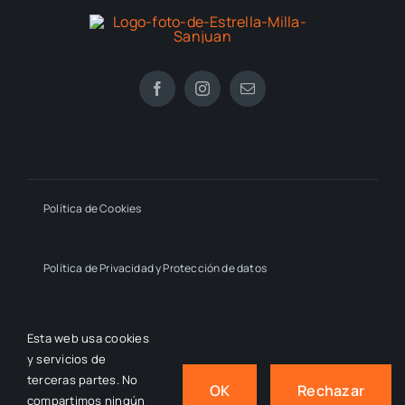
Política de Cookies
Política de Privacidad y Protección de datos
Declaración de Accesibilidad
Esta web usa cookies
y servicios de
terceras partes. No
OK
Rechazar
compartimos ningún
© 2024 - 2026
- by macmahon • Estrella Millán Sanjuán,