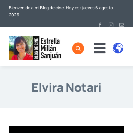
Saltar
Bienvenido a mi Blog de cine. Hoy es: jueves 6 agosto
al
2026
contenido
Toggl
Home
Naviga
Sobre mí
Elvira Notari
De Cine
Blog
Contacto