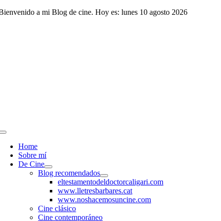
Saltar
Bienvenido a mi Blog de cine. Hoy es: lunes 10 agosto 2026
al
contenido
Toggle
Navigation
Home
Sobre mí
De Cine
Blog recomendados
eltestamentodeldoctorcaligari.com
www.lletresbarbares.cat
www.noshacemosuncine.com
Cine clásico
Cine contemporáneo