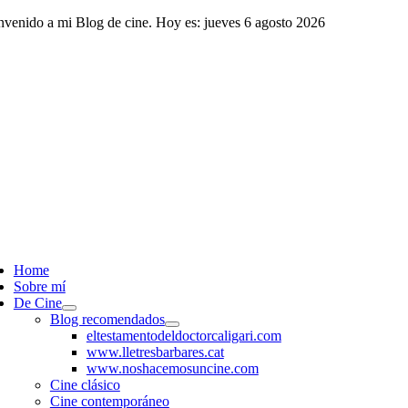
Saltar
nvenido a mi Blog de cine. Hoy es: jueves 6 agosto 2026
al
contenido
ggle
vigation
Home
Sobre mí
De Cine
Blog recomendados
eltestamentodeldoctorcaligari.com
www.lletresbarbares.cat
www.noshacemosuncine.com
Cine clásico
Cine contemporáneo