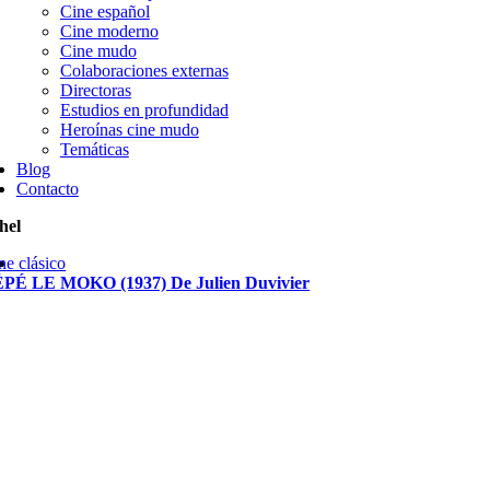
Cine español
Cine moderno
Cine mudo
Colaboraciones externas
Directoras
Estudios en profundidad
Heroínas cine mudo
Temáticas
Blog
Contacto
hel
ne clásico
PÉ LE MOKO (1937) De Julien Duvivier