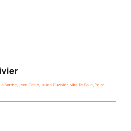
ivier
La Barthe
,
Jean Gabin
,
Julien Duvivier
,
Mireille Balin
,
Polar