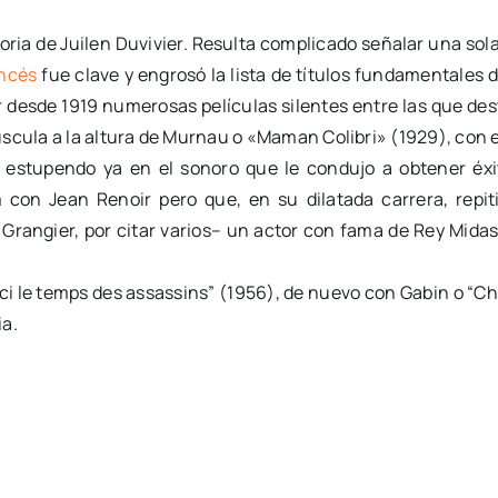
toria de Juilen Duvivier. Resulta complicado señalar una sola
ancés
fue clave y engrosó la lista de títulos fundamentales d
gir desde 1919 numerosas películas silentes entre las que de
úscula a la altura de Murnau o «Maman Colibri» (1929), con
e estupendo ya en el sonoro que le condujo a obtener é
on Jean Renoir pero que, en su dilatada carrera, repit
 Grangier, por citar varios– un actor con fama de Rey Mida
ci le temps des assassins” (1956), de nuevo con Gabin o “Ch
ia.