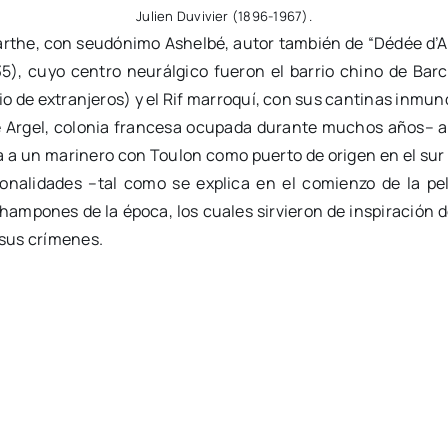
Julien Duvivier (1896-1967).
Barthe, con seudónimo Ashelbé, autor también de “Dédée d’An
35), cuyo centro neurálgico fueron el barrio chino de Bar
cio de extranjeros) y el Rif marroquí, con sus cantinas inmun
 Argel, colonia francesa ocupada durante muchos años– a 
 a un marinero con Toulon como puerto de origen en el sur d
nalidades –tal como se explica en el comienzo de la pelí
ampones de la época, los cuales sirvieron de inspiración 
 sus crímenes.