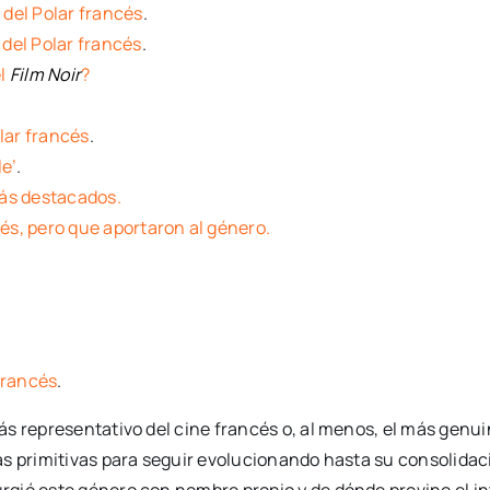
del Polar francés
.
 del Polar francés
.
el
Film Noir
?
lar francés
.
le’
.
más destacados.
és, pero que aportaron al género.
francés
.
 representativo del cine francés o, al menos, el más genuino
ás primitivas para seguir evolucionando hasta su consolida