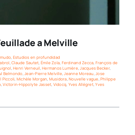
euillade a Melville
 mudo
,
Estudios en profundidad
abrol
,
Claude Sautet
,
Émile Zola
,
Ferdinand Zecca
,
François de
uignol
,
Henri Verneuil
,
Hermanos Lumière
,
Jacques Becker
,
ul Belmondo
,
Jean-Pierre Melville
,
Jeanne Moreau
,
Jose
 Piccoli
,
Michèle Morgan
,
Musidora
,
Nouvelle vague
,
Philippe
o
,
Victorin-Hippolyte Jasset
,
Vidocq
,
Yves Allégret
,
Yves