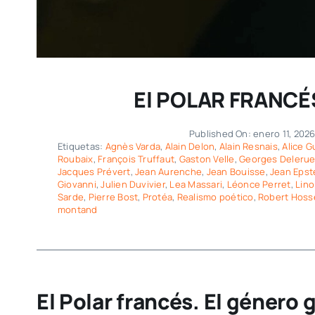
El POLAR FRANCÉS: 
Published On: enero 11, 202
Etiquetas:
Agnès Varda
,
Alain Delon
,
Alain Resnais
,
Alice G
Roubaix
,
François Truffaut
,
Gaston Velle
,
Georges Deleru
Jacques Prévert
,
Jean Aurenche
,
Jean Bouisse
,
Jean Epst
Giovanni
,
Julien Duvivier
,
Lea Massari
,
Léonce Perret
,
Lino
Sarde
,
Pierre Bost
,
Protéa
,
Realismo poético
,
Robert Hoss
montand
El Polar francés. El género 