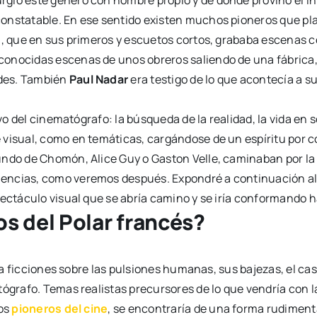
ó este género con nombre propio y de dónde provino el inter
constatable. En ese sentido existen muchos pioneros que pl
e
, que en sus primeros y escuetos cortos, grababa escenas co
onocidas escenas de unos obreros saliendo de una fábrica, 
ades. También
Paul Nadar
era testigo de lo que acontecía a su
tivo del cinematógrafo: la búsqueda de la realidad, la vida 
 visual, como en temáticas, cargándose de un espíritu por c
undo de Chomón, Alice Guy o Gaston Velle, caminaban por la 
uencias, como veremos después. Expondré a continuación a
pectáculo visual que se abría camino y se iría conformando 
s del Polar francés?
la ficciones sobre las pulsiones humanas, sus bajezas, el cast
ógrafo. Temas realistas precursores de lo que vendría con la
tos
pioneros del cine
, se encontraría de una forma rudimentar