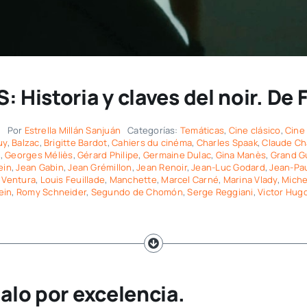
Historia y claves del noir. De F
6
Por
Estrella Millán Sanjuán
Categorías:
Temáticas
,
Cine clásico
,
Cine
uy
,
Balzac
,
Brigitte Bardot
,
Cahiers du cinéma
,
Charles Spaak
,
Claude Ch
e
,
Georges Méliès
,
Gérard Philipe
,
Germaine Dulac
,
Gina Manès
,
Grand G
ein
,
Jean Gabin
,
Jean Grémillon
,
Jean Renoir
,
Jean-Luc Godard
,
Jean-Pa
 Ventura
,
Louis Feuillade
,
Manchette
,
Marcel Carné
,
Marina Vlady
,
Michel
ein
,
Romy Schneider
,
Segundo de Chomón
,
Serge Reggiani
,
Victor Hug
galo por excelencia.