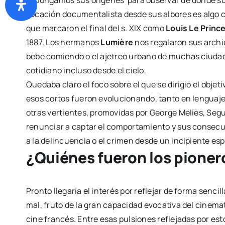
Expongamos sus orígenes para observar de dónde surgi
vocación documentalista desde sus albores es algo 
que marcaron el final del s. XIX como
Louis Le Princ
1887. Los hermanos
Lumière
nos regalaron sus archic
bebé comiendo o el ajetreo urbano de muchas ciud
cotidiano incluso desde el cielo.
Quedaba claro el foco sobre el que se dirigió el obje
esos cortos fueron evolucionando, tanto en lenguaje
otras vertientes, promovidas por George Méliès, Seg
renunciar a captar el comportamiento y sus consec
a la delincuencia o el crimen desde un incipiente es
¿Quiénes fueron los pionero
Pronto llegaría el interés por reflejar de forma sencil
mal, fruto de la gran capacidad evocativa del cinemat
cine francés. Entre esas pulsiones reflejadas por es