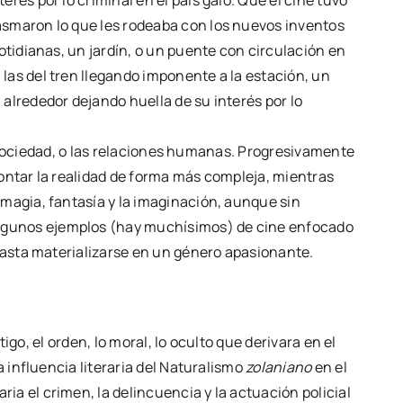
és por lo criminal en el país galo. Que el cine tuvo
asmaron lo que les rodeaba con los nuevos inventos
tidianas, un jardín, o un puente con circulación en
las del tren llegando imponente a la estación, un
 alrededor dejando huella de su interés por lo
en sociedad, o las relaciones humanas. Progresivamente
ontar la realidad de forma más compleja, mientras
magia, fantasía y la imaginación, aunque sin
lgunos ejemplos (hay muchísimos) de cine enfocado
hasta materializarse en un género apasionante.
igo, el orden, lo moral, lo oculto que derivara en el
 influencia literaria del Naturalismo
zolaniano
en el
ia el crimen, la delincuencia y la actuación policial