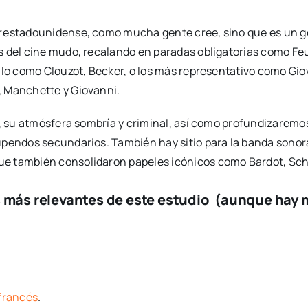
r
estadounidense, como mucha gente cree, sino que es un gé
s del cine mudo, recalando en paradas obligatorias como Feu
alo como Clouzot, Becker, o los más representativo como Gio
, Manchette y Giovanni.
es, su atmósfera sombría y criminal, así como profundizarem
pendos secundarios. También hay sitio para la banda sonora, 
e también consolidaron papeles icónicos como Bardot, Schne
 más relevantes de este estudio
(aunque hay m
 francés
.