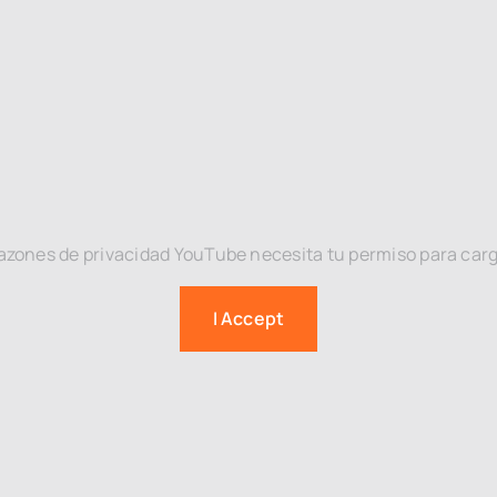
azones de privacidad YouTube necesita tu permiso para car
I Accept