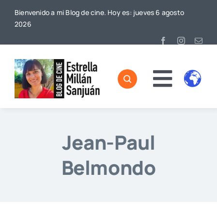
Saltar
Bienvenido a mi Blog de cine. Hoy es: jueves 6 agosto
al
2026
contenido
Toggl
Home
Naviga
Sobre mí
Jean-Paul
De Cine
Belmondo
Blog
Contacto