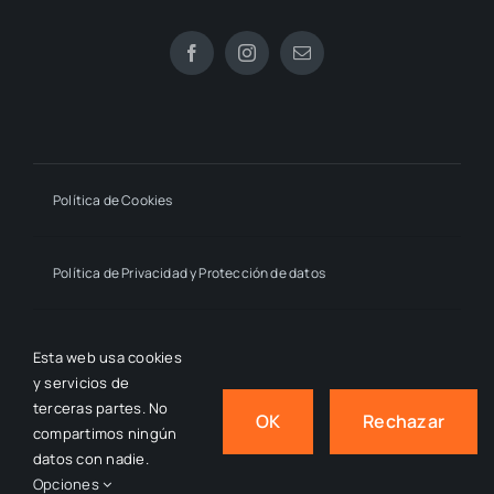
Política de Cookies
Política de Privacidad y Protección de datos
Declaración de Accesibilidad
Esta web usa cookies
y servicios de
terceras partes. No
OK
Rechazar
compartimos ningún
© 2024 - 2026
- by macmahon • Estrella Millán Sanjuán,
datos con nadie.
All Rights Reserved.
Opciones