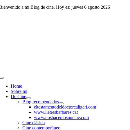
Saltar
Bienvenido a mi Blog de cine. Hoy es: jueves 6 agosto 2026
al
contenido
Toggle
Navigation
Home
Sobre mí
De Cine
Blog recomendados
eltestamentodeldoctorcaligari.com
www.lletresbarbares.cat
www.noshacemosuncine.com
Cine clásico
Cine contemporáneo