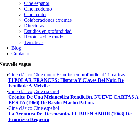
Cine español
Cine moderno
Cine mudo
Colaboraciones externas
Directoras
Estudios en profundidad
Heroínas cine mudo
Temáticas
Blog
Contacto
Nouvelle vague
Cine clásico,Cine mudo,Estudios en profundidad,Temáticas
El POLAR FRANCÉS: Historia Y Claves Del Noir. De
Feuillade A Melville
Cine clásico,Cine español
Crónica De Una Melancólica Rendición. NUEVE CARTAS A
BERTA (1966) De Basilio Martín Patino.
Cine clásico,Cine español
La Aventura Del Desencanto. EL BUEN AMOR (1963) De
Francisco Regueiro