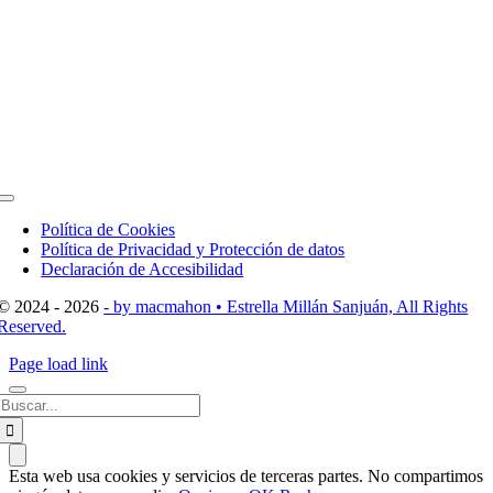
Toggle
Navigation
Política de Cookies
Política de Privacidad y Protección de datos
Declaración de Accesibilidad
© 2024 - 2026
- by macmahon • Estrella Millán Sanjuán, All Rights
Reserved.
Page load link
Buscar:
Esta web usa cookies y servicios de terceras partes. No compartimos