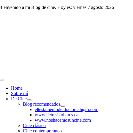
Saltar
Bienvenido a mi Blog de cine. Hoy es: viernes 7 agosto 2026
al
contenido
Toggle
Navigation
Home
Sobre mí
De Cine
Blog recomendados
eltestamentodeldoctorcaligari.com
www.lletresbarbares.cat
www.noshacemosuncine.com
Cine clásico
Cine contemporáneo