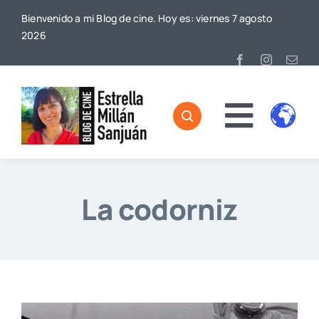
Saltar
Bienvenido a mi Blog de cine. Hoy es: viernes 7 agosto
al
2026
contenido
Toggl
Home
Naviga
Sobre mí
La codorniz
De Cine
Blog
Contacto