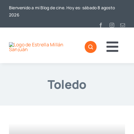
Saltar
Bienvenido a mi Blog de cine. Hoy es: sábado 8 agosto
al
2026
contenido
Togg
Home
Navi
Toledo
Sobre mí
De Cine
Blog
Contacto