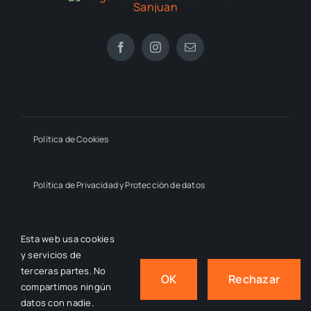
Política de Cookies
Política de Privacidad y Protección de datos
Declaración de Accesibilidad
Esta web usa cookies
y servicios de
terceras partes. No
OK
Rechazar
compartimos ningún
© 2024 - 2026
- by macmahon • Estrella Millán Sanjuán,
datos con nadie.
All Rights Reserved.