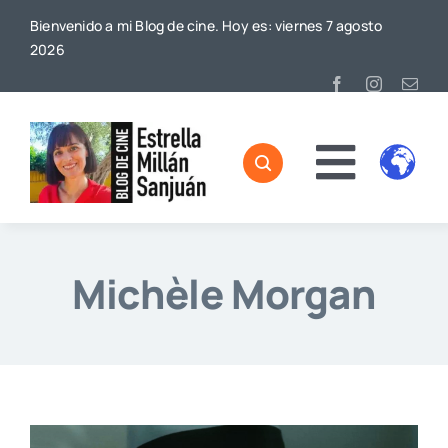
Saltar
Bienvenido a mi Blog de cine. Hoy es: viernes 7 agosto
al
2026
contenido
Toggl
Home
Naviga
Sobre mí
Michèle Morgan
De Cine
Blog
Contacto