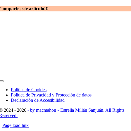
Comparte este artículo!!!
Toggle
Navigation
Política de Cookies
Política de Privacidad y Protección de datos
Declaración de Accesibilidad
© 2024 - 2026
- by macmahon • Estrella Millán Sanjuán, All Rights
Reserved.
Page load link