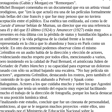
protagonista (Gabin y Morgan) en “Remorques”.
Michel Bouquet comentaba en un documental que era un artista visual
prodigioso, que ”(en la que actuó) era una de las películas formalmente
más bellas del cine francés y que fue muy penoso que no tuviera
aceptación entre el público. Esa estética tan estilizada, así como la de
Gueule d’amour
bebían de Murnau, un director que era una referencia
para él y del que
El último
(1924) y
Amanecer
(1927) están muy
presentes en ésta última con la pérdida de status y humillación ligados a
un uniforme y la vida peligrosa de la ciudad frente a la rural
representada en la chica que lo abandona y busca en París como un
pelele. En otro documental podemos observar cómo el mismo
Grémillon en un audio habla de la dirección y elección de actores,
evidenciando mucho respeto por todos ellos, mencionando a varios,
pero insistiendo en la calidad de Paul Bernard, el aristócrata Julien de
Keriadec de
Pattes blanches
y su capacidad para expresar un doloroso
pasado con sólo su actitud bajando una escalera. “No hay película sin
actores”, argumenta Grémillon, destacando los rostros, pero también el
contenido de lo que dicen alabando a Prévert y Spaak como
dialoguistas. Actores a los que cuidaba mucho y sobre los que Agostini
comentaba que tenía un sentido del espacio muy especial facilitando
mucho el trabajo de la dirección de fotografía, porque los hacía destaca
en una posición lumínica ideal.
Finalizando este estudio, concluir que fue un cineasta de personalidad,
ambicioso, al que se le negaron muchos proyectos –entre ellos, uno
encargado por el Ministerio de Educación Nacional sobre la