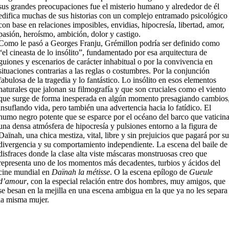
sus grandes preocupaciones fue el misterio humano y alrededor de él
edifica muchas de sus historias con un complejo entramado psicológico
con base en relaciones imposibles, envidias, hipocresía, libertad, amor,
pasión, heroísmo, ambición, dolor y castigo.
Como le pasó a Georges Franju, Grémillon podría ser definido como
“el cineasta de lo insólito”, fundamentado por esa arquitectura de
guiones y escenarios de carácter inhabitual o por la convivencia en
situaciones contrarias a las reglas o costumbres. Por la conjunción
fabulosa de la tragedia y lo fantástico. Lo insólito en esos elementos
naturales que jalonan su filmografía y que son cruciales como el viento
que surge de forma inesperada en algún momento presagiando cambios
insuflando vida, pero también una advertencia hacia lo fatídico. El
humo negro potente que se esparce por el océano del barco que vaticin
una densa atmósfera de hipocresía y pulsiones entorno a la figura de
Daïnah, una chica mestiza, vital, libre y sin prejuicios que pagará por s
divergencia y su comportamiento independiente. La escena del baile de
disfraces donde la clase alta viste máscaras monstruosas creo que
representa uno de los momentos más decadentes, turbios y ácidos del
cine mundial en
Daïnah la métisse
. O la escena epílogo de
Gueule
d’amour
, con la especial relación entre dos hombres, muy amigos, que
se besan en la mejilla en una escena ambigua en la que ya no les separa
la misma mujer.