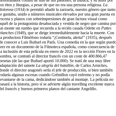
denominador común de una de sus pasiones, la música, y su amor por
los ritos y liturgias, a pesar de que no era una persona religiosa.
La
dolorosa
(1934) le permitió añadir la zarzuela, nuestro género que tanto
le gustaba, unido a números musicales elevados por una gran puesta en
escena y planos con sobreimpresiones de gran factura visual como
aquél de la protagonista desahuciada y vestida de negro que camina por
un monte sin rumbo que recuerda a la recién casada Odette en
Pattes
blanches
(1949), que se dirige irremediablemente hacia la muerte. Con
la productora Filmófono rodaría “¡Centinela, alerta!” (1935), después
de conocer a Luis Buñuel en París. Una comedia en la que según pued
leer en un documento de la Filmoteca española, como consecuencia de
la inclusión de esta película en enero de 2022 en la sección Flores en la
sombra, se contrató al director francés con un coste de 400.866,47
pesetas (de las que Buñuel aportó 10.000). Se trató de una muy libre
adaptación del sainete
La alegría del batallón
, de Carlos Arniches,
donde el director aragonés sería el jefe de producción, si bien también
rodaría algunas escenas cuando Grémillon cayó enfermo y no podía
levantarse de la cama, dedicándose también al montaje. La película no
pasará a la historia, pero sí se advierte algún travelling excelente marca
del francés y buenos primeros planos del cantante Angelillo.