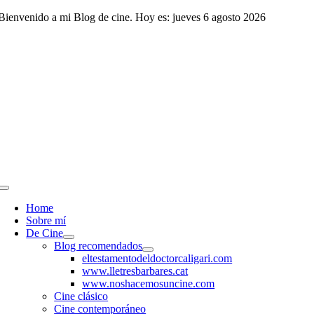
Saltar
Bienvenido a mi Blog de cine. Hoy es: jueves 6 agosto 2026
al
contenido
Toggle
Navigation
Home
Sobre mí
De Cine
Blog recomendados
eltestamentodeldoctorcaligari.com
www.lletresbarbares.cat
www.noshacemosuncine.com
Cine clásico
Cine contemporáneo