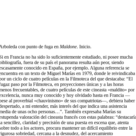
Arboleda con punto de fuga en
Maldone
. Inicio.
Si en Francia no ha sido lo suficientemente estudiado, ni posee mucha
bibliografía, fuera de su país el panorama resulta aún peor, siendo
escasamente conocido en España, por ejemplo. Alguna referencia se
encuentra en un texto de Miguel Marías en 1979, donde le reivindicaba
por un ciclo de cuatro películas en la Filmoteca del que destacaba: “El
fugaz paso por la Filmoteca, en proyecciones únicas y a las horas
menos frecuentables, de cuatro películas de este cineasta «maldito» por
excelencia, nunca muy conocido y hoy olvidado hasta en Francia —
pese al proverbial «chauvinismo» de sus compatriotas—, debiera haber
despertado, a mi entender, más interés del que indica una asistencia
media de unas ocho personas…”. También expresaba Marías su
estupenda valoración del cineasta francés con estas palabras: “destacarí
la sencillez, claridad y precisión de una puesta en escena que, atenta
sobre todo a los actores, procura mantener un difícil equilibrio entre la
rigurosa sobriedad, cercana a la desnudez, del acercamiento