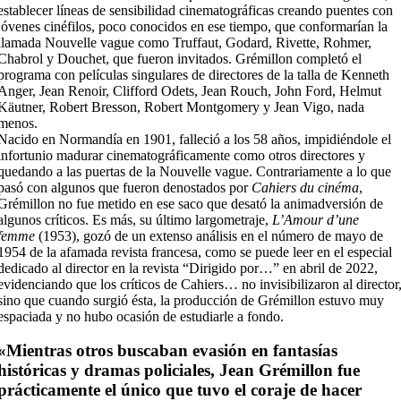
establecer líneas de sensibilidad cinematográficas creando puentes con
jóvenes cinéfilos, poco conocidos en ese tiempo, que conformarían la
llamada Nouvelle vague como Truffaut, Godard, Rivette, Rohmer,
Chabrol y Douchet, que fueron invitados. Grémillon completó el
programa con películas singulares de directores de la talla de Kenneth
Anger, Jean Renoir, Clifford Odets, Jean Rouch, John Ford, Helmut
Käutner, Robert Bresson, Robert Montgomery y Jean Vigo, nada
menos.
Nacido en Normandía en 1901, falleció a los 58 años, impidiéndole el
infortunio madurar cinematográficamente como otros directores y
quedando a las puertas de la Nouvelle vague. Contrariamente a lo que
pasó con algunos que fueron denostados por
Cahiers du cinéma
,
Grémillon no fue metido en ese saco que desató la animadversión de
algunos críticos. Es más, su último largometraje,
L’Amour d’une
femme
(1953), gozó de un extenso análisis en el número de mayo de
1954 de la afamada revista francesa, como se puede leer en el especial
dedicado al director en la revista “Dirigido por…” en abril de 2022,
evidenciando que los críticos de Cahiers… no invisibilizaron al director
sino que cuando surgió ésta, la producción de Grémillon estuvo muy
espaciada y no hubo ocasión de estudiarle a fondo.
«Mientras otros buscaban evasión en fantasías
históricas y dramas policiales, Jean Grémillon fue
prácticamente el único que tuvo el coraje de hacer