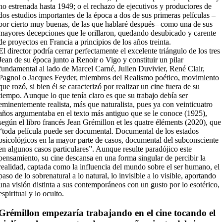
no estrenada hasta 1949; o el rechazo de ejecutivos y productores de
dos estudios importantes de la época a dos de sus primeras películas –
por cierto muy buenas, de las que hablaré después– como una de sus
mayores decepciones que le orillaron, quedando desubicado y carente
de proyectos en Francia a principios de los años treinta.
El director podría cerrar perfectamente el excelente triángulo de los tres
Jean de su época junto a Renoir o Vigo y constituir un pilar
fundamental al lado de Marcel Carné, Julien Duvivier, René Clair,
Pagnol o Jacques Feyder, miembros del Realismo poético, movimiento
que rozó, si bien él se caracterizó por realizar un cine fuera de su
tiempo. Aunque lo que tenía claro es que su trabajo debía ser
eminentemente realista, más que naturalista, pues ya con veinticuatro
años argumentaba en el texto más antiguo que se le conoce (1925),
según el libro francés Jean Grémillon et les quatre éléments (2020), que
“toda película puede ser documental. Documental de los estados
psicológicos en la mayor parte de casos, documental del subconsciente
en algunos casos particulares”. Aunque resulte paradójico este
pensamiento, su cine descansa en una forma singular de percibir la
realidad, captada como la influencia del mundo sobre el ser humano, el
paso de lo sobrenatural a lo natural, lo invisible a lo visible, aportando
una visión distinta a sus contemporáneos con un gusto por lo esotérico,
espiritual y lo oculto.
Grémillon empezaría trabajando en el cine tocando el