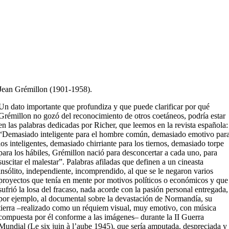
Jean Grémillon (1901-1958).
Un dato importante que profundiza y que puede clarificar por qué
Grémillon no gozó del reconocimiento de otros coetáneos, podría estar
en las palabras dedicadas por Richer, que leemos en la revista española:
“Demasiado inteligente para el hombre común, demasiado emotivo par
los inteligentes, demasiado chirriante para los tiernos, demasiado torpe
para los hábiles, Grémillon nació para desconcertar a cada uno, para
suscitar el malestar”. Palabras afiladas que definen a un cineasta
insólito, independiente, incomprendido, al que se le negaron varios
proyectos que tenía en mente por motivos políticos o económicos y que
sufrió la losa del fracaso, nada acorde con la pasión personal entregada,
por ejemplo, al documental sobre la devastación de Normandía, su
tierra –realizado como un réquiem visual, muy emotivo, con música
compuesta por él conforme a las imágenes– durante la II Guerra
Mundial (Le six juin à l’aube 1945), que sería amputada, despreciada y