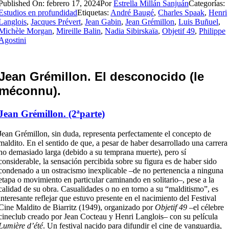
Published On: febrero 17, 2024
Por
Estrella Millán Sanjuán
Categorías:
Estudios en profundidad
Etiquetas:
André Baugé
,
Charles Spaak
,
Henri
Langlois
,
Jacques Prévert
,
Jean Gabin
,
Jean Grémillon
,
Luis Buñuel
,
Michèle Morgan
,
Mireille Balin
,
Nadia Sibirskaïa
,
Objetif 49
,
Philippe
Agostini
Jean Grémillon. El desconocido (le
méconnu).
Jean Grémillon. (2ªparte)
Jean Grémillon, sin duda, representa perfectamente el concepto de
maldito. En el sentido de que, a pesar de haber desarrollado una carrera
no demasiado larga (debido a su temprana muerte), pero sí
considerable, la sensación percibida sobre su figura es de haber sido
condenado a un ostracismo inexplicable –de no pertenencia a ninguna
etapa o movimiento en particular caminando en solitario–, pese a la
calidad de su obra. Casualidades o no en torno a su “malditismo”, es
interesante reflejar que estuvo presente en el nacimiento del Festival
Cine Maldito de Biarritz (1949), organizado por
Objetif 49
–el célebre
cineclub creado por Jean Cocteau y Henri Langlois– con su película
Lumière d’été
. Un festival nacido para difundir el cine de vanguardia,