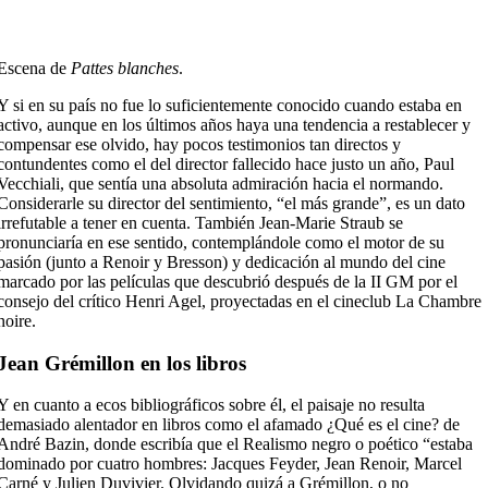
Escena de
Pattes blanches
.
Y si en su país no fue lo suficientemente conocido cuando estaba en
activo, aunque en los últimos años haya una tendencia a restablecer y
compensar ese olvido, hay pocos testimonios tan directos y
contundentes como el del director fallecido hace justo un año, Paul
Vecchiali, que sentía una absoluta admiración hacia el normando.
Considerarle su director del sentimiento, “el más grande”, es un dato
irrefutable a tener en cuenta. También Jean-Marie Straub se
pronunciaría en ese sentido, contemplándole como el motor de su
pasión (junto a Renoir y Bresson) y dedicación al mundo del cine
marcado por las películas que descubrió después de la II GM por el
consejo del crítico Henri Agel, proyectadas en el cineclub La Chambre
noire.
Jean Grémillon en los libros
Y en cuanto a ecos bibliográficos sobre él, el paisaje no resulta
demasiado alentador en libros como el afamado ¿Qué es el cine? de
André Bazin, donde escribía que el Realismo negro o poético “estaba
dominado por cuatro hombres: Jacques Feyder, Jean Renoir, Marcel
Carné y Julien Duvivier. Olvidando quizá a Grémillon, o no