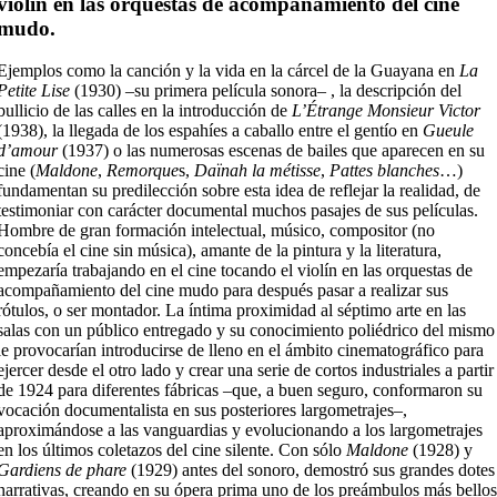
violín en las orquestas de acompañamiento del cine
mudo.
Ejemplos como la canción y la vida en la cárcel de la Guayana en
La
Petite Lise
(1930) –su primera película sonora– , la descripción del
bullicio de las calles en la introducción de
L’Étrange Monsieur Victor
(1938), la llegada de los espahíes a caballo entre el gentío en
Gueule
d’amour
(1937) o las numerosas escenas de bailes que aparecen en su
cine (
Maldone
,
Remorque
s,
Daïnah la métisse
,
Pattes blanches
…)
fundamentan su predilección sobre esta idea de reflejar la realidad, de
testimoniar con carácter documental muchos pasajes de sus películas.
Hombre de gran formación intelectual, músico, compositor (no
concebía el cine sin música), amante de la pintura y la literatura,
empezaría trabajando en el cine tocando el violín en las orquestas de
acompañamiento del cine mudo para después pasar a realizar sus
rótulos, o ser montador. La íntima proximidad al séptimo arte en las
salas con un público entregado y su conocimiento poliédrico del mismo
le provocarían introducirse de lleno en el ámbito cinematográfico para
ejercer desde el otro lado y crear una serie de cortos industriales a partir
de 1924 para diferentes fábricas –que, a buen seguro, conformaron su
vocación documentalista en sus posteriores largometrajes–,
aproximándose a las vanguardias y evolucionando a los largometrajes
en los últimos coletazos del cine silente. Con sólo
Maldone
(1928) y
Gardiens de phare
(1929) antes del sonoro, demostró sus grandes dotes
narrativas, creando en su ópera prima uno de los preámbulos más bello