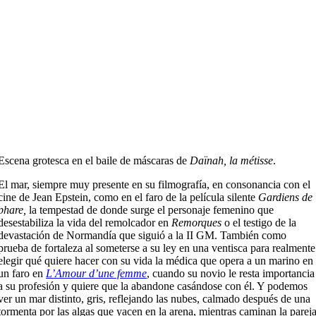
Escena grotesca en el baile de máscaras de
Daïnah, la métisse
.
El mar, siempre muy presente en su filmografía, en consonancia con el
cine de Jean Epstein, como en el faro de la película silente
Gardiens de
phare,
la tempestad de donde surge el personaje femenino que
desestabiliza la vida del remolcador en
Remorques
o el testigo de la
devastación de Normandía que siguió a la II GM. También como
prueba de fortaleza al someterse a su ley en una ventisca para realmente
elegir qué quiere hacer con su vida la médica que opera a un marino en
un faro en
L’Amour d’une femme
, cuando su novio le resta importancia
a su profesión y quiere que la abandone casándose con él. Y podemos
ver un mar distinto, gris, reflejando las nubes, calmado después de una
tormenta por las algas que yacen en la arena, mientras caminan la parej