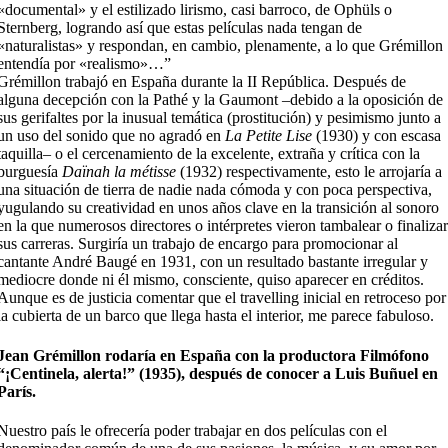
«documental» y el estilizado lirismo, casi barroco, de Ophüls o
Sternberg, logrando así que estas películas nada tengan de
«naturalistas» y respondan, en cambio, plenamente, a lo que Grémillon
entendía por «realismo»…”
Grémillon trabajó en España durante la II República. Después de
alguna decepción con la Pathé y la Gaumont –debido a la oposición de
sus gerifaltes por la inusual temática (prostitución) y pesimismo junto a
un uso del sonido que no agradó en
La Petite Lise
(1930) y con escasa
taquilla– o el cercenamiento de la excelente, extraña y crítica con la
burguesía
Daïnah la métisse
(1932) respectivamente, esto le arrojaría a
una situación de tierra de nadie nada cómoda y con poca perspectiva,
yugulando su creatividad en unos años clave en la transición al sonoro
en la que numerosos directores o intérpretes vieron tambalear o finaliza
sus carreras. Surgiría un trabajo de encargo para promocionar al
cantante André Baugé en 1931, con un resultado bastante irregular y
mediocre donde ni él mismo, consciente, quiso aparecer en créditos.
Aunque es de justicia comentar que el travelling inicial en retroceso por
la cubierta de un barco que llega hasta el interior, me parece fabuloso.
Jean Grémillon rodaría en España con la productora Filmófono
“¡Centinela, alerta!” (1935), después de conocer a Luis Buñuel en
París.
Nuestro país le ofrecería poder trabajar en dos películas con el