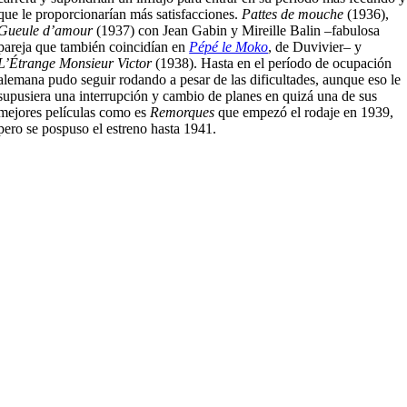
que le proporcionarían más satisfacciones.
Pattes de mouche
(1936),
Gueule d’amour
(1937) con Jean Gabin y Mireille Balin –fabulosa
pareja que también coincidían en
Pépé le Moko
, de Duvivier– y
L’Étrange Monsieur Victor
(1938). Hasta en el período de ocupación
alemana pudo seguir rodando a pesar de las dificultades, aunque eso le
supusiera una interrupción y cambio de planes en quizá una de sus
mejores películas como es
Remorques
que empezó el rodaje en 1939,
pero se pospuso el estreno hasta 1941.