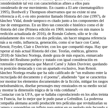
considerándole tal vez con características afines a ellos para
considerarlo de ese movimiento. En cuanto a El arte cinematográfico
(1995), Bordwell y Thompson observamos que no existe ni una
referencia a él, o en otro posterior llamado Historia del cine (1997), de
Sánchez Vidal, donde tampoco es citado junto a los componentes del
cine de entreguerras. En un libro tan conocido e histórico como el de
Historia del cine (Primera edición en 1969, teniendo en mis manos la
reedición actualizada de 2016), de Román Gubern, sólo se le cita
aisladamente dos veces con dos películas, sin hacer ninguna referencia
más a su estilo, influencia, generación, como sí se hace con Carné,
Renoir, Feyder, Clair o Duvivier, con los que compartió etapa. Hay que
esperar al más actual Historia del cine. Teorías, estéticas, géneros
(2018) de Sánchez Noriega, donde goza de más espacio, enmarcado
dentro del Realismo poético y tratado con igual consideración en
extensión e importancia que Marcel Carné y Julien Duvivier, quedando
en posición destacada y con un apartado exclusivo, Jean Renoir.
Sánchez Noriega resalta que ha sido calificado de “un realismo entre la
encrucijada del documento y el poema”, añadiendo “que se caracteriza
por mostrar los elementos documentales de la ficción, mitigar los rasgos
melodramáticos, diseñar personajes muy enraizados en su medio social
y mostrar la dimensión trágica de la vida cotidiana”.
Contactar con la UFA, que se hallaba coproduciendo en los años treint
en Francia, fue lo mejor que le pudo pasar a Grémillon. La poderosa
compañía alemana acordó producirle tres películas que revitalizarían su
carrera y supondrían un influjo para entrar en su período más fecundo y