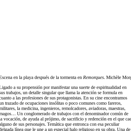
Escena en la playa después de la tormenta en
Remorques
. Michèle Mor
Ligado a su propensión por manifestar una suerte de espiritualidad en
sus trabajos, un detalle singular que llama la atención se formula en
cuanto a las profesiones de sus protagonistas. En su cine encontramos
un trazado de ocupaciones insólitas o poco comunes como fareros,
militares, la medicina, ingenieros, remolcadores, aviadoras, maestras,
magos… Un conglomerado de trabajos con el denominador común de
la vocación, de ayuda al prójimo, de sacrificio y redención en el que ca
alguno de sus personajes. Temática que entronca con esa peculiar
delgada línea que le une a un especial halo religioso en su obra. Una de