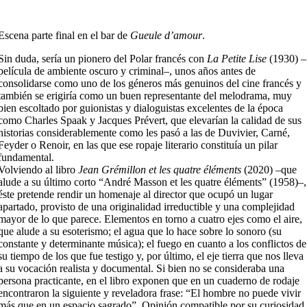
Escena parte final en el bar de
Gueule d’amour
.
Sin duda, sería un pionero del Polar francés con
La Petite Lise
(1930) –
película de ambiente oscuro y criminal–, unos años antes de
consolidarse como uno de los géneros más genuinos del cine francés y
también se erigiría como un buen representante del melodrama, muy
bien escoltado por guionistas y dialoguistas excelentes de la época
como Charles Spaak y Jacques Prévert, que elevarían la calidad de sus
historias considerablemente como les pasó a las de Duvivier, Carné,
Feyder o Renoir, en las que ese ropaje literario constituía un pilar
fundamental.
Volviendo al libro
Jean Grémillon et les quatre éléments
(2020) –que
alude a su último corto “André Masson et les quatre éléments” (1958)–,
éste pretende rendir un homenaje al director que ocupó un lugar
apartado, provisto de una originalidad irreductible y una complejidad
mayor de lo que parece. Elementos en torno a cuatro ejes como el aire,
que alude a su esoterismo; el agua que lo hace sobre lo sonoro (su
constante y determinante música); el fuego en cuanto a los conflictos de
su tiempo de los que fue testigo y, por último, el eje tierra que nos lleva
a su vocación realista y documental. Si bien no se consideraba una
persona practicante, en el libro exponen que en un cuaderno de rodaje
encontraron la siguiente y reveladora frase: “El hombre no puede vivir
más que en un espacio sagrado”. Opinión compatible por su curiosidad