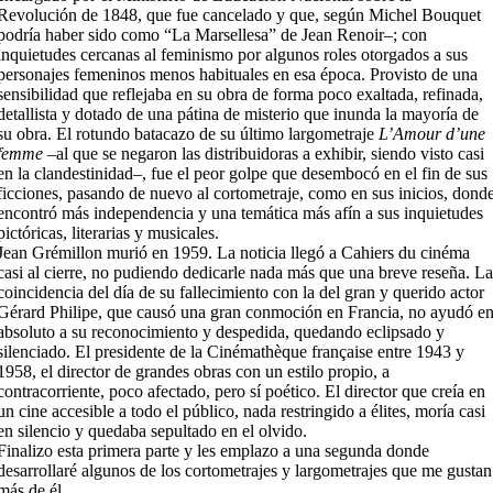
Revolución de 1848, que fue cancelado y que, según Michel Bouquet
podría haber sido como “La Marsellesa” de Jean Renoir–; con
inquietudes cercanas al feminismo por algunos roles otorgados a sus
personajes femeninos menos habituales en esa época. Provisto de una
sensibilidad que reflejaba en su obra de forma poco exaltada, refinada,
detallista y dotado de una pátina de misterio que inunda la mayoría de
su obra. El rotundo batacazo de su último largometraje
L’Amour d’une
femme
–al que se negaron las distribuidoras a exhibir, siendo visto casi
en la clandestinidad–, fue el peor golpe que desembocó en el fin de sus
ficciones, pasando de nuevo al cortometraje, como en sus inicios, dond
encontró más independencia y una temática más afín a sus inquietudes
pictóricas, literarias y musicales.
Jean Grémillon murió en 1959. La noticia llegó a Cahiers du cinéma
casi al cierre, no pudiendo dedicarle nada más que una breve reseña. L
coincidencia del día de su fallecimiento con la del gran y querido actor
Gérard Philipe, que causó una gran conmoción en Francia, no ayudó e
absoluto a su reconocimiento y despedida, quedando eclipsado y
silenciado. El presidente de la Cinémathèque française entre 1943 y
1958, el director de grandes obras con un estilo propio, a
contracorriente, poco afectado, pero sí poético. El director que creía en
un cine accesible a todo el público, nada restringido a élites, moría casi
en silencio y quedaba sepultado en el olvido.
Finalizo esta primera parte y les emplazo a una segunda donde
desarrollaré algunos de los cortometrajes y largometrajes que me gustan
más de él.