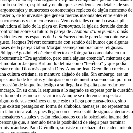
por lo esotérico, espiritual y oculto que se evidencia en detalles de sus
largometrajes y numerosos cortometrajes repletos de algún momento de
misterio, de lo invisible que genera fuerzas insondables entre entre el
macrocosmos y el microcosmos. Vemos detalles como la casa-capilla
salvadora al lado de la playa en
Remorques
, la iglesia derruida donde
confrontan sobre su futuro la pareja de
L’Amour d’une femme
, o más
evidentes en los espacios de
La dolorosa
donde parecía encontrarse a
gusto. Jacques Prévert comentaría con sentido del humor que algunas
frases de la pareja Gabin-Morgan asemejaban oraciones religiosas.
Philippe Agostini, el célebre director de fotografía comentaba en un
documental: “Era agnóstico, pero tenía alguna creencia”, mientras que
el montador Jacques Brilloin lo definía como “herético” y que podía
estar contra Dios más que sin Dios. Aunque Jean Grémillon creció en
una cultura cristiana, se mantuvo alejado de ella. Sin embargo, era un
apasionado de los ritos y liturgias como demuestra su emoción por una
procesión de la que fue testigo a su llegada a España para rodar por
encargo. En su cine, la respuesta a lo sagrado se expresa por la cuestión
en torno al destino o el sacrificio. Aunque se diferencia respecto a
algunos de sus coetáneos en que éste no llega por causa-efecto, sino
que existen presagios en forma de símbolos, mensajes; no representan
un fatum insalvable, pues llegan con el aviso sutil de signos anteriores 
mensajeros visuales y están relacionados con la psicología interna del
personaje que, a menudo tiene la posibilidad de elegir para terminar
equivocándose. Para Grémillon, subsiste un rechazo al encadenamiento
causa-consecuencia.