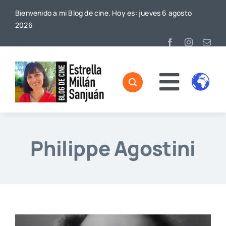
Saltar
Bienvenido a mi Blog de cine. Hoy es: jueves 6 agosto
al
2026
contenido
Toggl
Home
Naviga
Sobre mí
Philippe Agostini
De Cine
Blog
Contacto