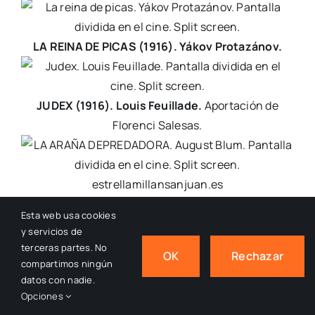
LA REINA DE PICAS (1916). Yákov Protazánov.
JUDEX (1916). Louis Feuillade.
Aportación de
Florenci Salesas.
LA ARAÑA DEPREDADORA (1916). August Blum.
Esta web usa cookies
y servicios de
terceras partes. No
OK
Rechazar
compartimos ningún
’49-’17. Ruth Ann Baldwin.
datos con nadie.
Opciones