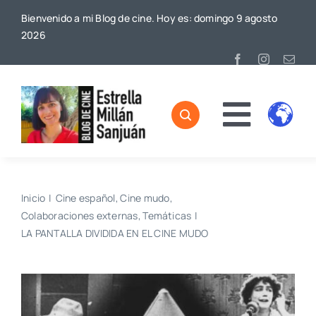
Saltar
Bienvenido a mi Blog de cine. Hoy es: domingo 9 agosto
al
2026
contenido
Toggl
Home
Naviga
Sobre mí
Inicio
Cine español
Cine mudo
Colaboraciones externas
Temáticas
De Cine
LA PANTALLA DIVIDIDA EN EL CINE MUDO
Blog
Contacto