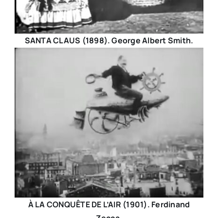
SANTA CLAUS (1898). George Albert Smith.
À LA CONQUÊTE DE L’AIR (1901). Ferdinand