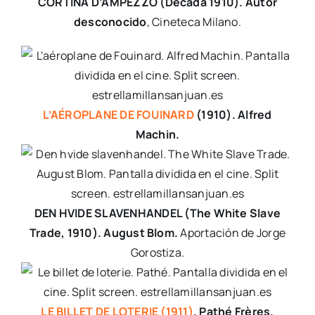
CORTINA D’AMPEZZO
(Década 1910)
. Autor
desconocido
, Cineteca Milano.
L’AÉROPLANE DE FOUINARD
(1910). Alfred
Machin.
DEN HVIDE SLAVENHANDEL (The White Slave
Trade, 1910). August Blom.
Aportación de Jorge
Gorostiza.
LE BILLET DE LOTERIE (1911)
. Pathé Frères.