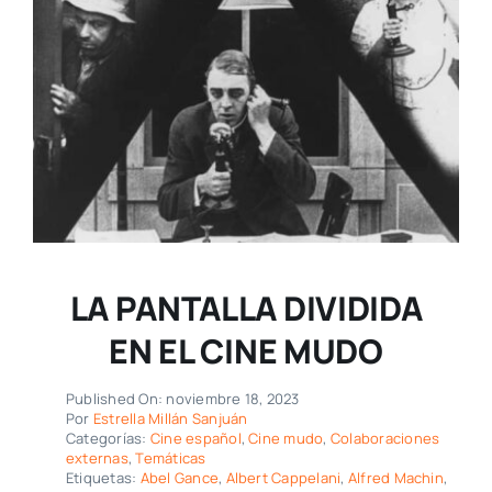
LA PANTALLA DIVIDIDA
EN EL CINE MUDO
Published On: noviembre 18, 2023
Por
Estrella Millán Sanjuán
Categorías:
Cine español
,
Cine mudo
,
Colaboraciones
externas
,
Temáticas
Etiquetas:
Abel Gance
,
Albert Cappelani
,
Alfred Machin
,