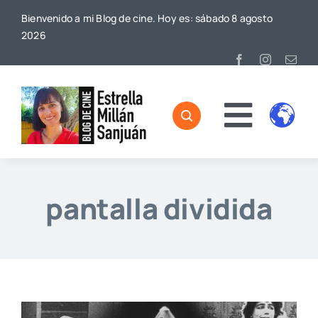
Saltar
Bienvenido a mi Blog de cine. Hoy es: sábado 8 agosto
al
2026
contenido
Toggl
Home
Naviga
Sobre mí
pantalla dividida
De Cine
Blog
Contacto