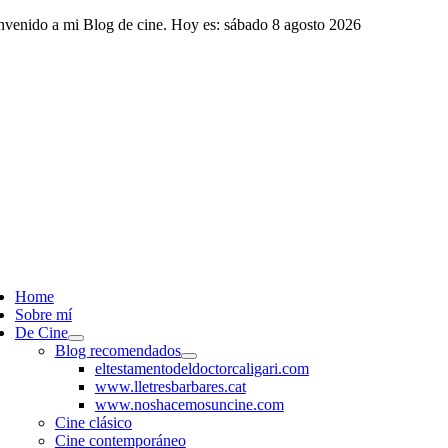
Saltar
nvenido a mi Blog de cine. Hoy es: sábado 8 agosto 2026
al
contenido
ggle
vigation
Home
Sobre mí
De Cine
Blog recomendados
eltestamentodeldoctorcaligari.com
www.lletresbarbares.cat
www.noshacemosuncine.com
Cine clásico
Cine contemporáneo