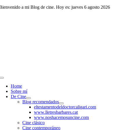
Saltar
Bienvenido a mi Blog de cine. Hoy es: jueves 6 agosto 2026
al
contenido
Toggle
Navigation
Home
Sobre mí
De Cine
Blog recomendados
eltestamentodeldoctorcaligari.com
www.lletresbarbares.cat
www.noshacemosuncine.com
Cine clásico
Cine contemporáneo