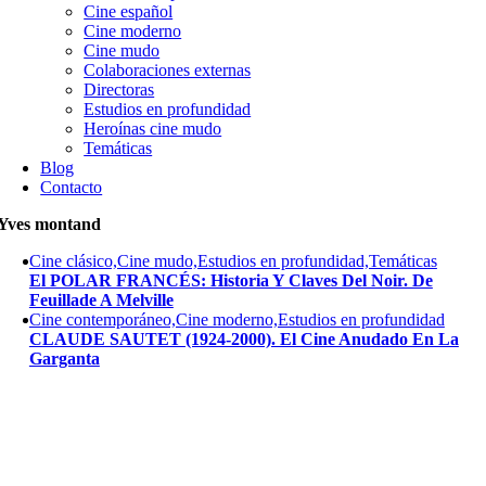
Cine español
Cine moderno
Cine mudo
Colaboraciones externas
Directoras
Estudios en profundidad
Heroínas cine mudo
Temáticas
Blog
Contacto
Yves montand
Cine clásico,Cine mudo,Estudios en profundidad,Temáticas
El POLAR FRANCÉS: Historia Y Claves Del Noir. De
Feuillade A Melville
Cine contemporáneo,Cine moderno,Estudios en profundidad
CLAUDE SAUTET (1924-2000). El Cine Anudado En La
Garganta