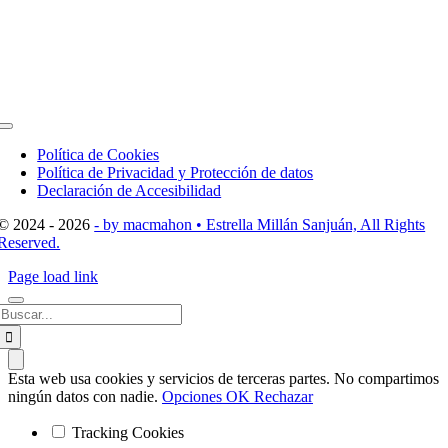
Toggle
Navigation
Política de Cookies
Política de Privacidad y Protección de datos
Declaración de Accesibilidad
© 2024 - 2026
- by macmahon • Estrella Millán Sanjuán, All Rights
Reserved.
Page load link
Buscar:
Esta web usa cookies y servicios de terceras partes. No compartimos
ningún datos con nadie.
Opciones
OK
Rechazar
Tracking Cookies