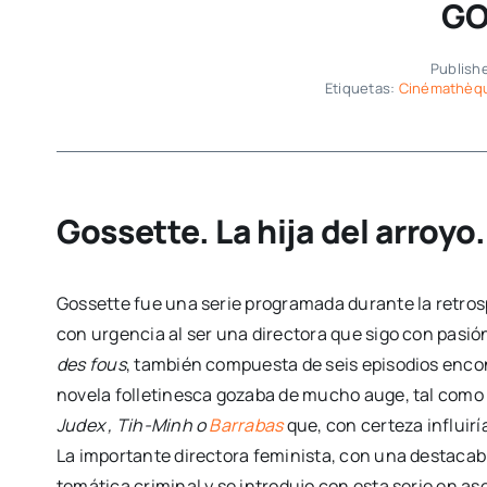
GO
Publishe
Etiquetas:
Cinémathèqu
Gossette. La hija del arroyo.
Gossette fue una serie programada durante la retros
con urgencia al ser una directora que sigo con pasió
des fous
, también compuesta de seis episodios encont
novela folletinesca gozaba de mucho auge, tal como 
Judex , Tih-Minh o
Barrabas
que, con certeza influir
La importante directora feminista, con una destacabl
temática criminal y se introdujo con esta serie en ases