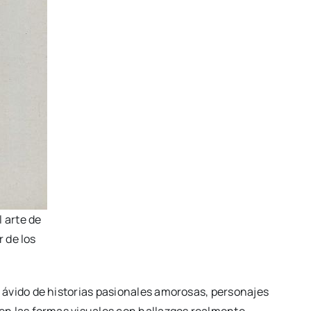
 arte de
r de los
ávido de historias pasionales amorosas, personajes
en las formas visuales con hallazgos realmente