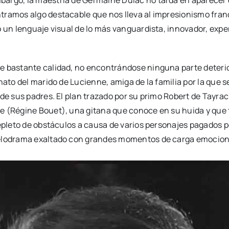
ntramos algo destacable que nos lleva al impresionismo fra
ó un lenguaje visual de lo más vanguardista, innovador, expe
 bastante calidad, no encontrándose ninguna parte deterior
ato del marido de Lucienne, amiga de la familia por la que se 
de sus padres. El plan trazado por su primo Robert de Tayrac 
e (Régine Bouet), una gitana que conoce en su huida y que t
repleto de obstáculos a causa de varios personajes pagados p
 melodrama exaltado con grandes momentos de carga emocio