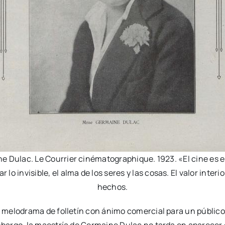
e Dulac. Le Courrier cinématographique. 1923. «El cine es el
r lo invisible, el alma de los seres y las cosas. El valor interio
hechos.
melodrama de folletín con ánimo comercial para un público 
bargo, la maestría de Germaine Dulac no tarda en aparecer 