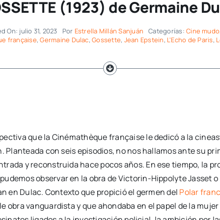
SSETTE (1923) de Germaine Du
d On: julio 31, 2023
Por
Estrella Millán Sanjuán
Categorías:
Cine mudo
e française
,
Germaine Dulac
,
Gossette
,
Jean Epstein
,
L'Echo de Paris
,
L
pectiva que la Cinémathèque française le dedicó a la cineas
n. Planteada con seis episodios, no nos hallamos ante su pri
rada y reconstruida hace pocos años. En ese tiempo, la prol
pudemos observar en la obra de Victorin-Hippolyte Jasset o 
ían en Dulac. Contexto que propició el germen del
Polar fran
e obra vanguardista y que ahondaba en el papel de la mujer 
inatos ligados a la investigación policial, la ambición por la