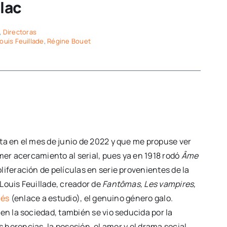
lac
,
Directoras
ouis Feuillade
,
Régine Bouet
ta en el mes de junio de 2022 y que me propuse ver
mer acercamiento al serial, pues ya en 1918 rodó
Âme
iferación de películas en serie provenientes de la
Louis Feuillade, creador de
Fantômas, Les vampires,
cés
(enlace a estudio), el genuino género galo.
en la sociedad, también se vio seducida por la
s herencias, la posesión, el amor y el drama social.