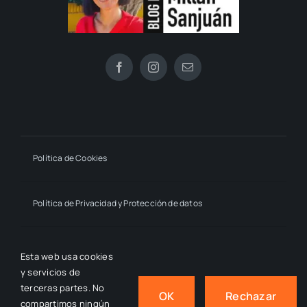
Política de Cookies
Política de Privacidad y Protección de datos
Declaración de Accesibilidad
Esta web usa cookies
y servicios de
terceras partes. No
OK
Rechazar
compartimos ningún
© 2024 - 2026
- by macmahon • Estrella Millán Sanjuán,