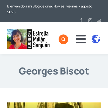
Saltar
Bienvenido a mi Blog de cine. Hoy es: viernes 7 agosto
al
2026
contenido
Toggl
Home
Naviga
Sobre mí
Georges Biscot
De Cine
Blog
Contacto