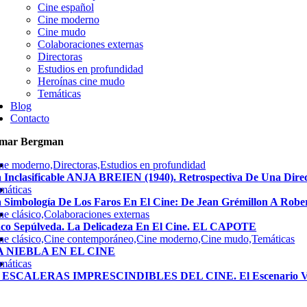
Cine español
Cine moderno
Cine mudo
Colaboraciones externas
Directoras
Estudios en profundidad
Heroínas cine mudo
Temáticas
Blog
Contacto
gmar Bergman
ne moderno,Directoras,Estudios en profundidad
 Inclasificable ANJA BREIEN (1940). Retrospectiva De Una Dire
máticas
 Simbología De Los Faros En El Cine: De Jean Grémillon A Robe
ne clásico,Colaboraciones externas
co Sepúlveda. La Delicadeza En El Cine. EL CAPOTE
ne clásico,Cine contemporáneo,Cine moderno,Cine mudo,Temáticas
A NIEBLA EN EL CINE
máticas
5 ESCALERAS IMPRESCINDIBLES DEL CINE. El Escenario Ve