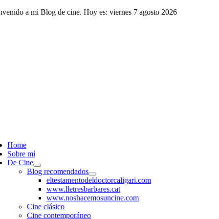
Saltar
nvenido a mi Blog de cine. Hoy es: viernes 7 agosto 2026
al
contenido
ggle
vigation
Home
Sobre mí
De Cine
Blog recomendados
eltestamentodeldoctorcaligari.com
www.lletresbarbares.cat
www.noshacemosuncine.com
Cine clásico
Cine contemporáneo