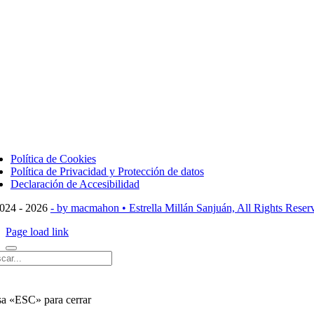
ggle
vigation
Política de Cookies
Política de Privacidad y Protección de datos
Declaración de Accesibilidad
024 - 2026
- by macmahon • Estrella Millán Sanjuán, All Rights Reser
Page load link
car:
sa «ESC» para cerrar