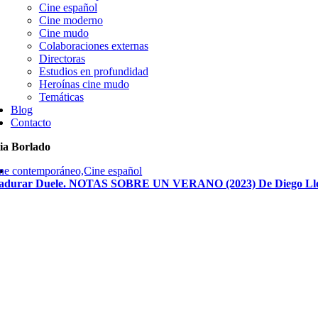
Cine español
Cine moderno
Cine mudo
Colaboraciones externas
Directoras
Estudios en profundidad
Heroínas cine mudo
Temáticas
Blog
Contacto
ia Borlado
ne contemporáneo,Cine español
durar Duele. NOTAS SOBRE UN VERANO (2023) De Diego Llo