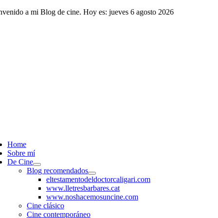
Saltar
nvenido a mi Blog de cine. Hoy es: jueves 6 agosto 2026
al
contenido
ggle
vigation
Home
Sobre mí
De Cine
Blog recomendados
eltestamentodeldoctorcaligari.com
www.lletresbarbares.cat
www.noshacemosuncine.com
Cine clásico
Cine contemporáneo