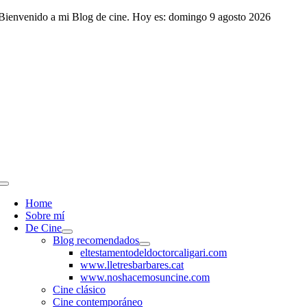
Saltar
Bienvenido a mi Blog de cine. Hoy es: domingo 9 agosto 2026
al
contenido
Toggle
Navigation
Home
Sobre mí
De Cine
Blog recomendados
eltestamentodeldoctorcaligari.com
www.lletresbarbares.cat
www.noshacemosuncine.com
Cine clásico
Cine contemporáneo