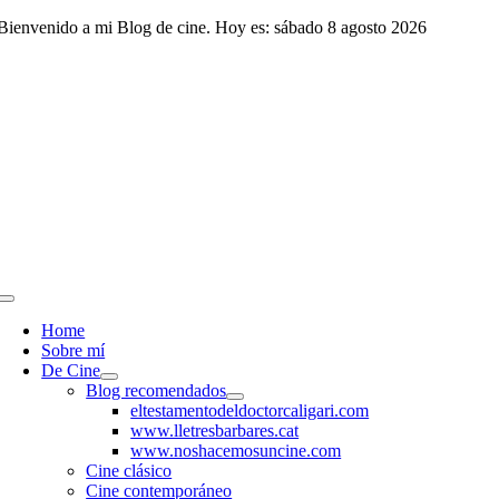
Saltar
Bienvenido a mi Blog de cine. Hoy es: sábado 8 agosto 2026
al
contenido
Toggle
Navigation
Home
Sobre mí
De Cine
Blog recomendados
eltestamentodeldoctorcaligari.com
www.lletresbarbares.cat
www.noshacemosuncine.com
Cine clásico
Cine contemporáneo