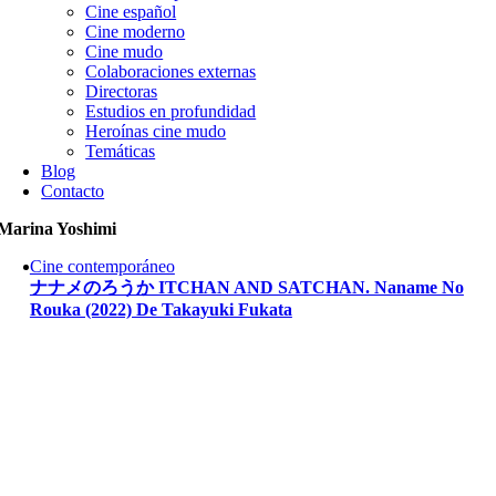
Cine español
Cine moderno
Cine mudo
Colaboraciones externas
Directoras
Estudios en profundidad
Heroínas cine mudo
Temáticas
Blog
Contacto
Marina Yoshimi
Cine contemporáneo
ナナメのろうか ITCHAN AND SATCHAN. Naname No
Rouka (2022) De Takayuki Fukata