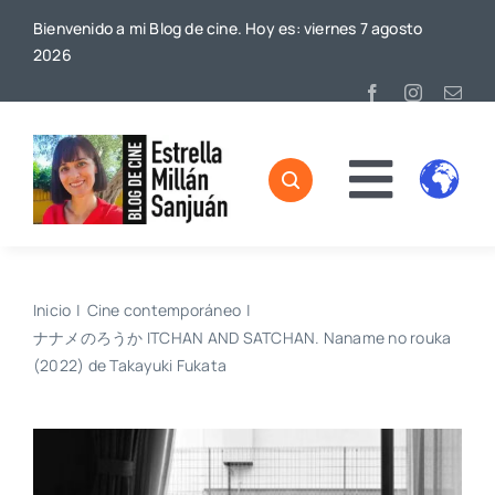
Saltar
Bienvenido a mi Blog de cine. Hoy es: viernes 7 agosto
al
2026
contenido
Toggl
Home
Naviga
Sobre mí
Inicio
Cine contemporáneo
ナナメのろうか ITCHAN AND SATCHAN. Naname no rouka
De Cine
(2022) de Takayuki Fukata
Blog
Contacto