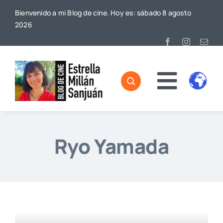
Saltar
Bienvenido a mi Blog de cine. Hoy es: sábado 8 agosto
al
2026
contenido
Toggl
Home
Naviga
Sobre mí
Ryo Yamada
De Cine
Blog
Contacto