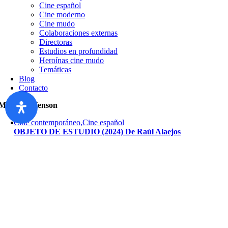
Cine español
Cine moderno
Cine mudo
Colaboraciones externas
Directoras
Estudios en profundidad
Heroínas cine mudo
Temáticas
Blog
Contacto
Matthew Henson
Cine contemporáneo,Cine español
OBJETO DE ESTUDIO (2024) De Raúl Alaejos