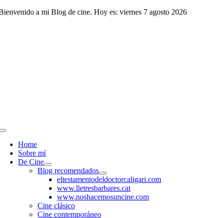
Saltar
Bienvenido a mi Blog de cine. Hoy es: viernes 7 agosto 2026
al
contenido
Toggle
Navigation
Home
Sobre mí
De Cine
Blog recomendados
eltestamentodeldoctorcaligari.com
www.lletresbarbares.cat
www.noshacemosuncine.com
Cine clásico
Cine contemporáneo