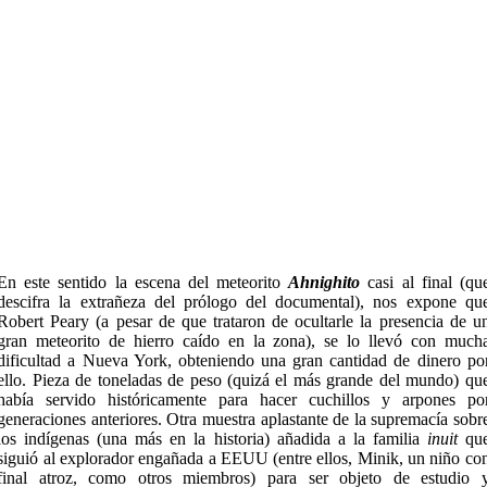
En este sentido la escena del meteorito
Ahnighito
casi al final (qu
descifra la extrañeza del prólogo del documental), nos expone qu
Robert Peary (a pesar de que trataron de ocultarle la presencia de u
gran meteorito de hierro caído en la zona), se lo llevó con much
dificultad a Nueva York, obteniendo una gran cantidad de dinero po
ello. Pieza de toneladas de peso (quizá el más grande del mundo) qu
había servido históricamente para hacer cuchillos y arpones po
generaciones anteriores. Otra muestra aplastante de la supremacía sobr
los indígenas (una más en la historia) añadida a la familia
inuit
qu
siguió al explorador engañada a EEUU (entre ellos, Minik, un niño co
final atroz, como otros miembros) para ser objeto de estudio 