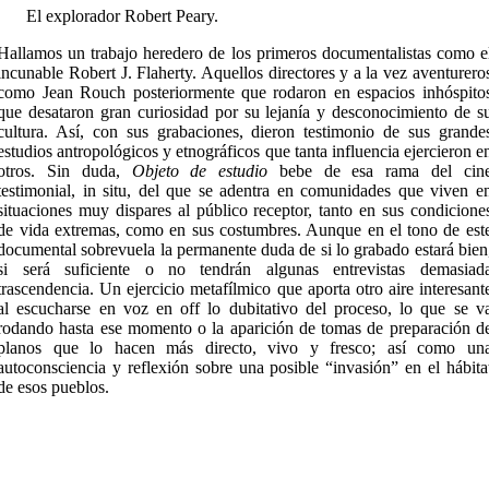
El explorador Robert Peary.
Hallamos un trabajo heredero de los primeros documentalistas como e
incunable Robert J. Flaherty. Aquellos directores y a la vez aventurero
como Jean Rouch posteriormente que rodaron en espacios inhóspito
que desataron gran curiosidad por su lejanía y desconocimiento de s
cultura. Así, con sus grabaciones, dieron testimonio de sus grande
estudios antropológicos y etnográficos que tanta influencia ejercieron e
otros. Sin duda,
Objeto de estudio
bebe de esa rama del cin
testimonial, in situ, del que se adentra en comunidades que viven e
situaciones muy dispares al público receptor, tanto en sus condicione
de vida extremas, como en sus costumbres. Aunque en el tono de est
documental sobrevuela la permanente duda de si lo grabado estará bien
si será suficiente o no tendrán algunas entrevistas demasiad
trascendencia. Un ejercicio metafílmico que aporta otro aire interesant
al escucharse en voz en off lo dubitativo del proceso, lo que se v
rodando hasta ese momento o la aparición de tomas de preparación d
planos que lo hacen más directo, vivo y fresco; así como un
autoconsciencia y reflexión sobre una posible “invasión” en el hábita
de esos pueblos.