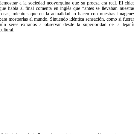
demostrar a la sociedad neoyorquina que su proeza era real. El chic
que habla al final comenta en inglés que “antes se llevaban nuestra
cosas, mientras que en la actualidad lo hacen con nuestras imágene
para mostrarlas al mundo. Sintiendo idéntica sensación, como si fuera
aún seres extraños a observar desde la superioridad de la lejaní
cultural.