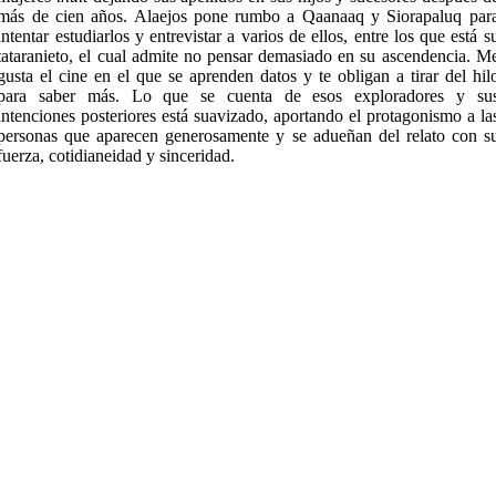
más de cien años. Alaejos pone rumbo a Qaanaaq y Siorapaluq par
intentar estudiarlos y entrevistar a varios de ellos, entre los que está s
tataranieto, el cual admite no pensar demasiado en su ascendencia. M
gusta el cine en el que se aprenden datos y te obligan a tirar del hil
para saber más. Lo que se cuenta de esos exploradores y su
intenciones posteriores está suavizado, aportando el protagonismo a la
personas que aparecen generosamente y se adueñan del relato con s
fuerza, cotidianeidad y sinceridad.