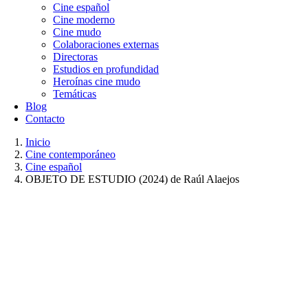
Cine español
Cine moderno
Cine mudo
Colaboraciones externas
Directoras
Estudios en profundidad
Heroínas cine mudo
Temáticas
Blog
Contacto
Inicio
Cine contemporáneo
Cine español
OBJETO DE ESTUDIO (2024) de Raúl Alaejos