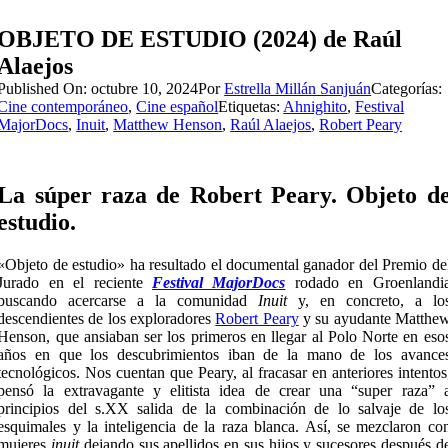
OBJETO DE ESTUDIO (2024) de Raúl
Alaejos
Published On: octubre 10, 2024
Por
Estrella Millán Sanjuán
Categorías:
Cine contemporáneo
,
Cine español
Etiquetas:
Ahnighito
,
Festival
MajorDocs
,
Inuit
,
Matthew Henson
,
Raúl Alaejos
,
Robert Peary
La súper raza de Robert Peary. Objeto d
estudio.
«Objeto de estudio» ha resultado el documental ganador del Premio de
Jurado en el reciente
Festival MajorDocs
rodado en Groenlandi
buscando acercarse a la comunidad
Inuit
y, en concreto, a lo
descendientes de los exploradores
Robert Peary
y su ayudante Matthe
Henson, que ansiaban ser los primeros en llegar al Polo Norte en eso
años en que los descubrimientos iban de la mano de los avance
tecnológicos. Nos cuentan que Peary, al fracasar en anteriores intentos
pensó la extravagante y elitista idea de crear una “super raza” 
principios del s.XX salida de la combinación de lo salvaje de lo
esquimales y la inteligencia de la raza blanca. Así, se mezclaron co
mujeres
inuit
dejando sus apellidos en sus hijos y sucesores después d