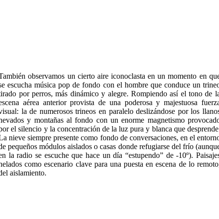
También observamos un cierto aire iconoclasta en un momento en qu
se escucha música pop de fondo con el hombre que conduce un trine
tirado por perros, más dinámico y alegre. Rompiendo así el tono de l
escena aérea anterior provista de una poderosa y majestuosa fuerz
visual: la de numerosos trineos en paralelo deslizándose por los llano
nevados y montañas al fondo con un enorme magnetismo provocad
por el silencio y la concentración de la luz pura y blanca que desprende
La nieve siempre presente como fondo de conversaciones, en el entorn
de pequeños módulos aislados o casas donde refugiarse del frío (aunqu
en la radio se escuche que hace un día “estupendo” de -10º). Paisaje
helados como escenario clave para una puesta en escena de lo remoto
del aislamiento.