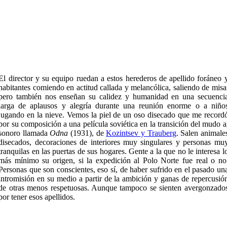
El director y su equipo ruedan a estos herederos de apellido foráneo 
habitantes comiendo en actitud callada y melancólica, saliendo de misa
pero también nos enseñan su calidez y humanidad en una secuenci
larga de aplausos y alegría durante una reunión enorme o a niño
jugando en la nieve. Vemos la piel de un oso disecado que me record
por su composición a una película soviética en la transición del mudo a
sonoro llamada
Odna
(1931), de
Kozintsev y Trauberg
. Salen animale
disecados, decoraciones de interiores muy singulares y personas mu
tranquilas en las puertas de sus hogares. Gente a la que no le interesa l
más mínimo su origen, si la expedición al Polo Norte fue real o no
Personas que son conscientes, eso sí, de haber sufrido en el pasado un
intromisión en su medio a partir de la ambición y ganas de repercusió
de otras menos respetuosas. Aunque tampoco se sienten avergonzado
por tener esos apellidos.