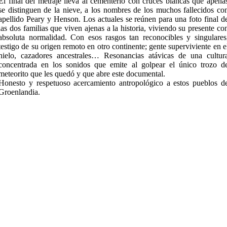
El final del metraje lleva al cementerio con cruces blancas que apena
se distinguen de la nieve, a los nombres de los muchos fallecidos co
apellido Peary y Henson. Los actuales se reúnen para una foto final d
las dos familias que viven ajenas a la historia, viviendo su presente co
absoluta normalidad. Con esos rasgos tan reconocibles y singulares
testigo de su origen remoto en otro continente; gente superviviente en e
hielo, cazadores ancestrales… Resonancias atávicas de una cultur
concentrada en los sonidos que emite al golpear el único trozo d
meteorito que les quedó y que abre este documental.
Honesto y respetuoso acercamiento antropológico a estos pueblos d
Groenlandia.