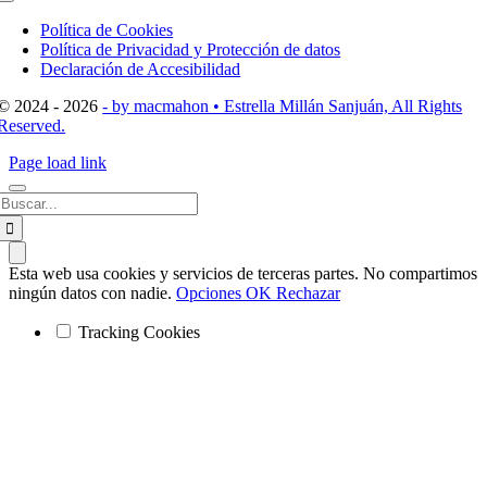
Toggle
Navigation
Política de Cookies
Política de Privacidad y Protección de datos
Declaración de Accesibilidad
© 2024 - 2026
- by macmahon • Estrella Millán Sanjuán, All Rights
Reserved.
Page load link
Buscar:
Esta web usa cookies y servicios de terceras partes. No compartimos
ningún datos con nadie.
Opciones
OK
Rechazar
Tracking Cookies
Ir
a
Arriba