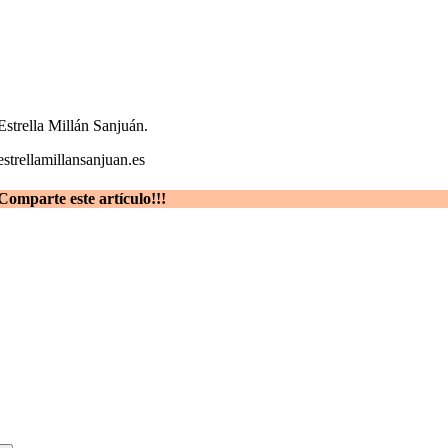
Estrella Millán Sanjuán.
estrellamillansanjuan.es
Comparte este artículo!!!