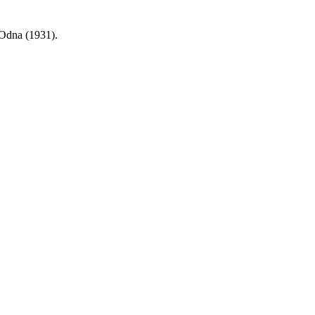
Odna (1931).