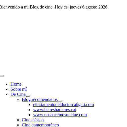
Saltar
Bienvenido a mi Blog de cine. Hoy es: jueves 6 agosto 2026
al
contenido
Toggle
Navigation
Home
Sobre mí
De Cine
Blog recomendados
eltestamentodeldoctorcaligari.com
www.lletresbarbares.cat
www.noshacemosuncine.com
Cine clásico
Cine contemporáneo