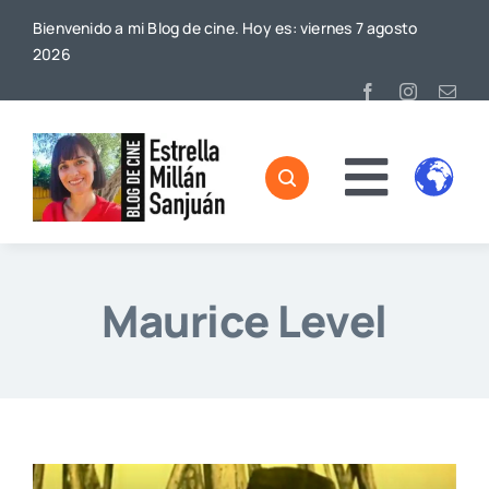
Saltar
Bienvenido a mi Blog de cine. Hoy es: viernes 7 agosto
al
2026
contenido
Toggl
Home
Naviga
Sobre mí
Maurice Level
De Cine
Blog
Contacto