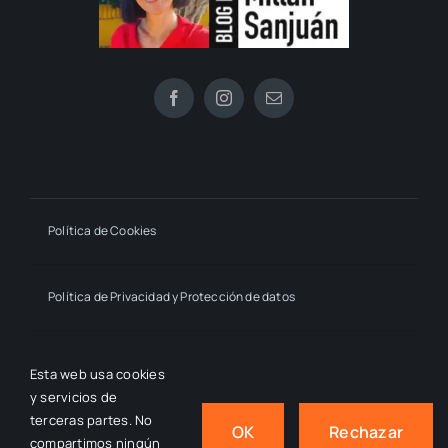
Política de Cookies
Política de Privacidad y Protección de datos
Declaración de Accesibilidad
Esta web usa cookies
y servicios de
terceras partes. No
OK
Rechazar
compartimos ningún
© 2024 - 2026
- by macmahon • Estrella Millán Sanjuán,