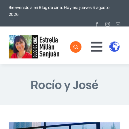
Saltar
Bienvenido a mi Blog de cine. Hoy es: jueves 6 agosto
al
2026
contenido
Toggl
Home
Naviga
Sobre mí
Rocío y José
De Cine
Blog
Contacto